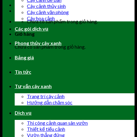
Cây cảnh thủy sinh
Cây cảnh văn phòng
Cây hoa cảnh
Chưa có sản phẩm trong giỏ hàng.
Các gói dịch vụ
Giỏ hàng
Phong thủy cây xanh
Chưa có sản phẩm trong giỏ hàng.
Bảng giá
Tin tức
Tư vấn cây xanh
Trang trí cây cảnh
Hướng dẫn chăm sóc
Dịch vụ
Thi công cảnh quan sân vườn
Thiết kế tiểu cảnh
Vườn thẳng đứng