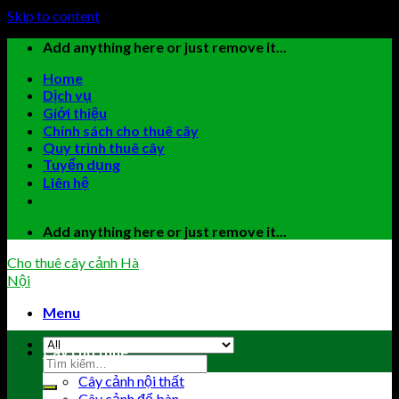
Skip to content
Add anything here or just remove it...
Home
Dịch vụ
Giới thiệu
Chính sách cho thuê cây
Quy trình thuê cây
Tuyển dụng
Liên hệ
Add anything here or just remove it...
Cho thuê cây cảnh Hà
Nội
Menu
Cây cho thuê
Cây cảnh nội thất
Cây cảnh để bàn