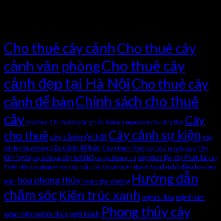
tắt
ở Tô điểm mùa hè với hoa mắt nai
Tag Cloud
Cho thuê cây cảnh
Cho thuê cây
Cho thuê cây
cảnh văn phòng
cảnh đẹp tại Hà Nội
Cho thuê cây
Chính sách cho thuê
cảnh để bàn
cây
Cây
cây bàng singapore
cây bàng lá to
cây bàng Sing
cây bàng thái
Cây cảnh sự kiện
cho thuê
cây cảnh nội thất
cây
cây cảnh để bàn
cảnh văn phòng
Cây Hạnh Phúc
cây
cây hổ vĩ mép lá vàng
Kim Ngân
cây lưỡi hổ
cây phát lộc
cây Phát Tài
cây lưỡi cọp
cây lọc không khí
cây
cây trầu bà
hoa lan hồ điệp
hoa leo
Thiết Mộc Lan phong thủy
cây vạn niên thanh
Hướng dẫn
hoa phong thủy
giàn
hoa triệu chuông
chăm sóc
Kiến trúc xanh
mệnh Hỏa
mệnh kim
Phong thủy cây
ngũ hành
mệnh thủy
mệnh Mộc