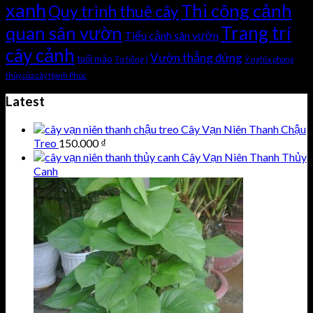
xanh
Thi công cảnh
Quy trình thuê cây
Trang trí
quan sân vườn
Tiểu cảnh sân vườn
cây cảnh
Vườn thẳng đứng
tuổi mão
Tơ hồng )
Ý nghĩa phong
thủy của cây Hạnh Phúc
Latest
Cây Vạn Niên Thanh Chậu
Treo
150.000
₫
Cây Vạn Niên Thanh Thủy
Canh