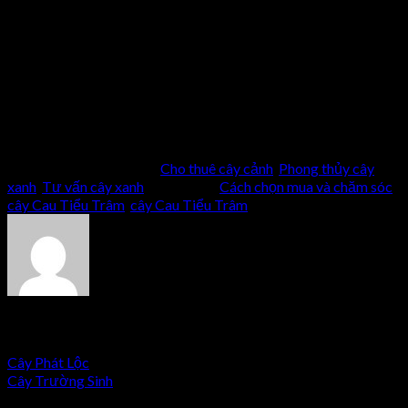
ngay về hotline 0966.623.933 hoặc 0915.885.558 để nhận
được nhiều ưu đãi nhất.
Comments
comments
This entry was posted in
Cho thuê cây cảnh
,
Phong thủy cây
xanh
,
Tư vấn cây xanh
and tagged
Cách chọn mua và chăm sóc
cây Cau Tiểu Trâm
,
cây Cau Tiểu Trâm
.
Tuyen2
Cây Phát Lộc
Cây Trường Sinh