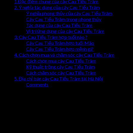
1.Đặc điểm chung của cây Cau Tiểu Trâm
2. Ý nghĩa tác dụng của cây Cau Tiểu Trâm
Ý nghĩa phong thủy của cây Cau Tiểu Trâm
Cây Cau Tiểu Trâm trong phong thủy
Tác dụng của cây Cau Tiểu Trâm
Vị trí ứng dụng của cây Cau Tiểu Trâm
3. Cây Cau Tiểu Trâm hợp tuổi nào ?
Cây Cau Tiểu Trâm hợp tuổi Mão
Cây Cau Tiểu Trâm hợp mệnh gì?
4. Cách chọn mua và chăm sóc cây Cau Tiểu Trâm
Cách chọn mua cây Cau Tiểu Trâm
Kỹ thuật trồng cây Cau Tiểu Trâm
Cách chăm sóc cây Cau Tiểu Trâm
5. Địa chỉ bán cây Cau Tiểu Trâm tại Hà Nội
Comments
1.Đặc điểm chung của cây Cau Tiểu
Trâm
Tên thường gọi của cây
: Cây Cau Tiểu Trâm
Tên khoa học
:
Arecaceae