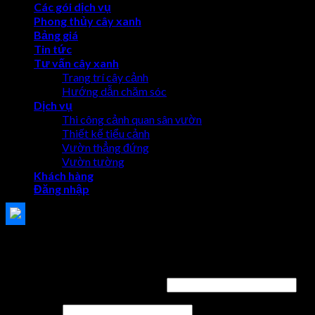
Các gói dịch vụ
Phong thủy cây xanh
Bảng giá
Tin tức
Tư vấn cây xanh
Trang trí cây cảnh
Hướng dẫn chăm sóc
Dịch vụ
Thi công cảnh quan sân vườn
Thiết kế tiểu cảnh
Vườn thẳng đứng
Vườn tường
Khách hàng
Đăng nhập
Đăng nhập
Tên tài khoản hoặc địa chỉ email
*
Mật khẩu
*