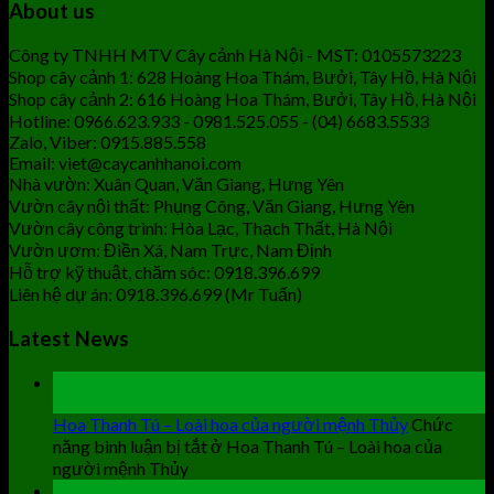
About us
Công ty TNHH MTV Cây cảnh Hà Nội - MST: 0105573223
Shop cây cảnh 1: 628 Hoàng Hoa Thám, Bưởi, Tây Hồ, Hà Nội
Shop cây cảnh 2: 616 Hoàng Hoa Thám, Bưởi, Tây Hồ, Hà Nội
Hotline: 0966.623.933 - 0981.525.055 - (04) 6683.5533
Zalo, Viber: 0915.885.558
Email: viet@caycanhhanoi.com
Nhà vườn: Xuân Quan, Văn Giang, Hưng Yên
Vườn cây nội thất: Phụng Công, Văn Giang, Hưng Yên
Vườn cây công trình: Hòa Lạc, Thạch Thất, Hà Nội
Vườn ươm: Điền Xá, Nam Trực, Nam Định
Hỗ trợ kỹ thuật, chăm sóc: 0918.396.699
Liên hệ dự án: 0918.396.699 (Mr Tuấn)
Latest News
19
Th9
Hoa Thanh Tú – Loài hoa của người mệnh Thủy
Chức
năng bình luận bị tắt
ở Hoa Thanh Tú – Loài hoa của
người mệnh Thủy
19