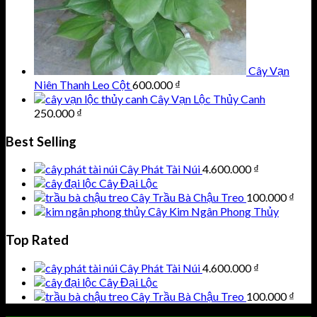
Cây Vạn
Niên Thanh Leo Cột
600.000
₫
Cây Vạn Lộc Thủy Canh
250.000
₫
Best Selling
Cây Phát Tài Núi
4.600.000
₫
Cây Đại Lộc
Cây Trầu Bà Chậu Treo
100.000
₫
Cây Kim Ngân Phong Thủy
Top Rated
Cây Phát Tài Núi
4.600.000
₫
Cây Đại Lộc
Cây Trầu Bà Chậu Treo
100.000
₫