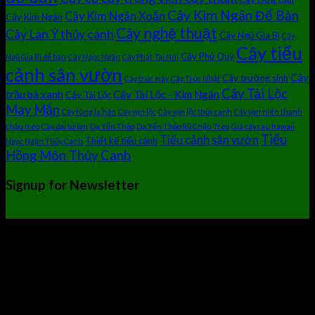
Cây Kim Ngân Để Bàn
Cây Kim Ngân Xoắn
Cây Kim Ngân
Cây nghệ thuật
Cây Lan Ý thủy canh
Cây Ngũ Gia Bì
Cây
Cây tiểu
Cây Phú Quý
Ngũ Gia Bì để bàn
Cây Ngọc Ngân
Cây Phát Tài Núi
cảnh sân vườn
Cây
Cây trường sinh
Cây trúc mây
Cây Trúc Nhật
Cây Tài Lộc
trầu bà xanh
Cây Tài Lộc - Kim Ngân
Cây Tài Lộc
May Mắn
Cây tùng la hán
Cây vạn lộc
Cây vạn lộc thủy canh
Cây vạn niên thanh
chậu treo
Cây đại tứ lan
Dạ Yến Thảo
Dạ Yến Thảo Rũ Chậu Treo
Giá cây cau hawaii
Tiểu
Tiểu cảnh sân vườn
Thiết kế tiểu cảnh
Ngọc Ngân Thủy Canh
Hồng Môn Thủy Canh
Signup for Newsletter