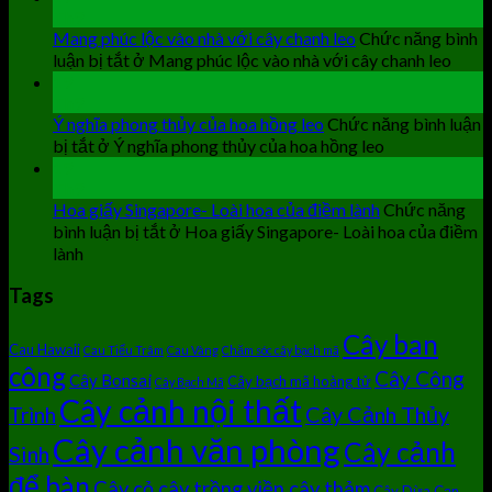
Th9
Mang phúc lộc vào nhà với cây chanh leo
Chức năng bình
luận bị tắt
ở Mang phúc lộc vào nhà với cây chanh leo
19
Th9
Ý nghĩa phong thủy của hoa hồng leo
Chức năng bình luận
bị tắt
ở Ý nghĩa phong thủy của hoa hồng leo
19
Th9
Hoa giấy Singapore- Loài hoa của điềm lành
Chức năng
bình luận bị tắt
ở Hoa giấy Singapore- Loài hoa của điềm
lành
Tags
Cây ban
Cau Hawaii
Cau Tiểu Trâm
Cau Vàng
Chăm sóc cây bạch mã
công
Cây Công
Cây Bonsai
Cây bạch mã hoàng tử
Cây Bạch Mã
Cây cảnh nội thất
Cây Cảnh Thủy
Trình
Cây cảnh văn phòng
Cây cảnh
Sinh
để bàn
Cây cỏ cây trồng viền cây thảm
Cây Dừa Cạn