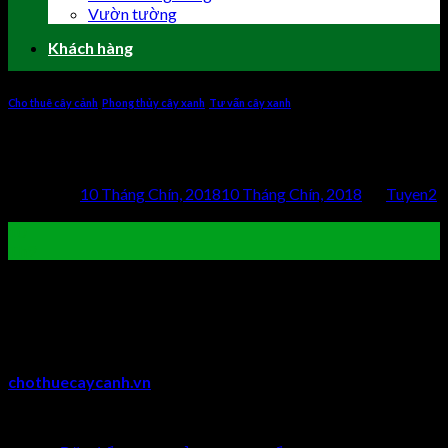
Vườn tường
Khách hàng
Cho thuê cây cảnh
,
Phong thủy cây xanh
,
Tư vấn cây xanh
Cây Cau Tiểu Trâm
Posted on
10 Tháng Chín, 2018
10 Tháng Chín, 2018
by
Tuyen2
10
Th9
Cây Cau Tiểu Trâm là một trong những loại cây cảnh phong
thủy đẹp, thường được dùng để trưng bày trang trí trong
phòng khách, phòng ngủ, bàn làm việc.
Để biết thêm thông tin về cây Cau Tiểu Trâm, cùng
chothuecaycanh.vn
tìm hiểu trong bài viết dưới đây bạn nhé!
Contents