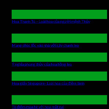
Latest Posts
19
Th9
Hoa Thanh Tú – Loài hoa của người mệnh Thủy
Chức
năng bình luận bị tắt
ở Hoa Thanh Tú – Loài hoa của
người mệnh Thủy
19
Th9
Mang phúc lộc vào nhà với cây chanh leo
Chức năng bình
luận bị tắt
ở Mang phúc lộc vào nhà với cây chanh leo
19
Th9
Ý nghĩa phong thủy của hoa hồng leo
Chức năng bình luận
bị tắt
ở Ý nghĩa phong thủy của hoa hồng leo
19
Th9
Hoa giấy Singapore- Loài hoa của điềm lành
Chức năng
bình luận bị tắt
ở Hoa giấy Singapore- Loài hoa của điềm
lành
19
Th9
Tô điểm mùa hè với hoa mắt nai
Chức năng bình luận bị