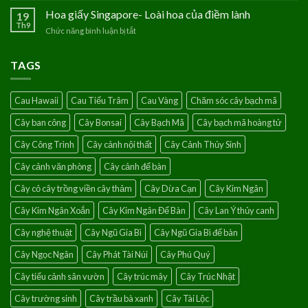
nhà
mệnh
nghĩa
Hoa giấy Singapore- Loài hoa của điềm lành
19
với
Thủy
phong
Th9
cây
Chức năng bình luận bị tắt
ở
thủy
chanh
Hoa
của
leo
giấy
hoa
TAGS
Singapore-
hồng
Loài
leo
hoa
Cau Hawaii
Cau Tiểu Trâm
Cau Vàng
Chăm sóc cây bạch mã
của
điềm
Cây ban công
Cây Bonsai
Cây Bạch Mã
Cây bạch mã hoàng tử
lành
Cây Công Trình
Cây cảnh nội thất
Cây Cảnh Thủy Sinh
Cây cảnh văn phòng
Cây cảnh để bàn
Cây cỏ cây trồng viền cây thảm
Cây Dừa Cạn
Cây Kim Ngân
Cây Kim Ngân Xoắn
Cây Kim Ngân Để Bàn
Cây Lan Ý thủy canh
Cây nghệ thuật
Cây Ngũ Gia Bì
Cây Ngũ Gia Bì để bàn
Cây Ngọc Ngân
Cây Phát Tài Núi
Cây Phú Quý
Cây tiểu cảnh sân vườn
Cây trúc mây
Cây Trúc Nhật
Cây trường sinh
Cây trầu bà xanh
Cây Tài Lộc