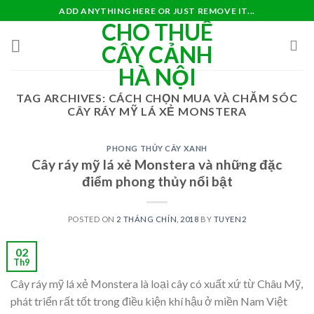
Skip
ADD ANYTHING HERE OR JUST REMOVE IT...
CHO THUÊ
to
content
CÂY CẢNH
HÀ NỘI
TAG ARCHIVES:
CÁCH CHỌN MUA VÀ CHĂM SÓC
CÂY RÁY MỸ LÁ XẺ MONSTERA
PHONG THỦY CÂY XANH
Cây ráy mỹ lá xẻ Monstera và những đặc
điểm phong thủy nổi bật
POSTED ON
2 THÁNG CHÍN, 2018
BY
TUYEN2
02
Th9
Cây ráy mỹ lá xẻ Monstera là loại cây có xuất xứ từ Châu Mỹ,
phát triển rất tốt trong điều kiện khí hậu ở miền Nam Việt