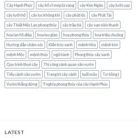
Cây Hạnh Phúc
cây hổ vĩ mép lá vàng
cây Kim Ngân
cây lưỡi cọp
cây lưỡi hổ
cây lọc không khí
cây phát lộc
cây Phát Tài
cây Thiết Mộc Lan phong thủy
cây trầu bà
cây vạn niên thanh
hoa lan hồ điệp
hoa leo giàn
hoa phong thủy
hoa triệu chuông
Hướng dẫn chăm sóc
Kiến trúc xanh
mệnh Hỏa
mệnh kim
mệnh Mộc
mệnh thủy
ngũ hành
Phong thủy cây xanh
Quy trình thuê cây
Thi công cảnh quan sân vườn
Tiểu cảnh sân vườn
Trang trí cây cảnh
tuổi mão
Tơ hồng )
Vườn thẳng đứng
Ý nghĩa phong thủy của cây Hạnh Phúc
LATEST