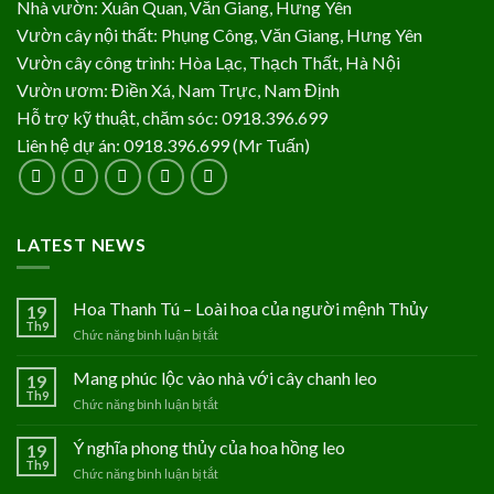
Nhà vườn: Xuân Quan, Văn Giang, Hưng Yên
Vườn cây nội thất: Phụng Công, Văn Giang, Hưng Yên
Vườn cây công trình: Hòa Lạc, Thạch Thất, Hà Nội
Vườn ươm: Điền Xá, Nam Trực, Nam Định
Hỗ trợ kỹ thuật, chăm sóc: 0918.396.699
Liên hệ dự án: 0918.396.699 (Mr Tuấn)
LATEST NEWS
Hoa Thanh Tú – Loài hoa của người mệnh Thủy
19
Th9
Chức năng bình luận bị tắt
ở
Hoa
Thanh
Mang phúc lộc vào nhà với cây chanh leo
19
Tú
Th9
Chức năng bình luận bị tắt
ở
–
Mang
Loài
phúc
Ý nghĩa phong thủy của hoa hồng leo
19
hoa
lộc
Th9
của
Chức năng bình luận bị tắt
ở
vào
người
Ý