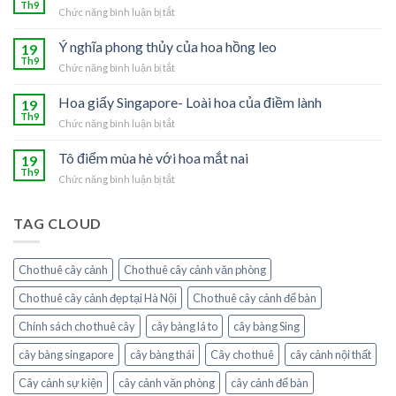
Tú
Th9
Chức năng bình luận bị tắt
ở
–
Mang
Loài
phúc
Ý nghĩa phong thủy của hoa hồng leo
19
hoa
lộc
Th9
của
Chức năng bình luận bị tắt
ở
vào
người
Ý
nhà
mệnh
nghĩa
Hoa giấy Singapore- Loài hoa của điềm lành
19
với
Thủy
phong
Th9
cây
Chức năng bình luận bị tắt
ở
thủy
chanh
Hoa
của
leo
giấy
Tô điểm mùa hè với hoa mắt nai
19
hoa
Singapore-
Th9
hồng
Chức năng bình luận bị tắt
ở
Loài
leo
Tô
hoa
điểm
của
TAG CLOUD
mùa
điềm
hè
lành
với
Cho thuê cây cảnh
Cho thuê cây cảnh văn phòng
hoa
mắt
Cho thuê cây cảnh đẹp tại Hà Nội
Cho thuê cây cảnh để bàn
nai
Chính sách cho thuê cây
cây bàng lá to
cây bàng Sing
cây bàng singapore
cây bàng thái
Cây cho thuê
cây cảnh nội thất
Cây cảnh sự kiện
cây cảnh văn phòng
cây cảnh để bàn