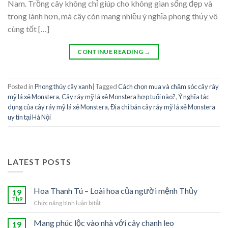
Nam. Trồng cây không chỉ giúp cho không gian sống đẹp và
trong lành hơn, mà cây còn mang nhiều ý nghĩa phong thủy vô
cùng tốt […]
CONTINUE READING
→
Posted in
Phong thủy cây xanh
|
Tagged
Cách chọn mua và chăm sóc cây ráy
mỹ lá xẻ Monstera
,
Cây ráy mỹ lá xẻ Monstera hợp tuổi nào?
,
Ý nghĩa tác
dụng của cây ráy mỹ lá xẻ Monstera
,
Địa chỉ bán cây ráy mỹ lá xẻ Monstera
uy tín tại Hà Nội
LATEST POSTS
Hoa Thanh Tú – Loài hoa của người mệnh Thủy
19
Th9
Chức năng bình luận bị tắt
ở
Hoa
Thanh
Mang phúc lộc vào nhà với cây chanh leo
19