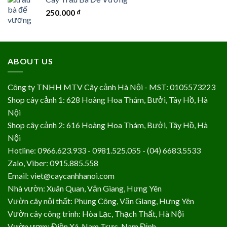
250.000
₫
ABOUT US
Công ty TNHH MTV Cây cảnh Hà Nội - MST: 0105573223
Shop cây cảnh 1: 628 Hoàng Hoa Thám, Bưởi, Tây Hồ, Hà
Nội
Shop cây cảnh 2: 616 Hoàng Hoa Thám, Bưởi, Tây Hồ, Hà
Nội
Hotline: 0966.623.933 - 0981.525.055 - (04) 6683.5533
Zalo, Viber: 0915.885.558
Email: viet@caycanhhanoi.com
Nhà vườn: Xuân Quan, Văn Giang, Hưng Yên
Vườn cây nội thất: Phụng Công, Văn Giang, Hưng Yên
Vườn cây công trình: Hòa Lạc, Thạch Thất, Hà Nội
Vườn ươm: Điền Xá, Nam Trực, Nam Định