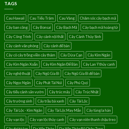
hoa
TAGS
Singapore-
hồng
Loài
leo
hoa
Cau Hawaii
Cau Tiểu Trâm
Cau Vàng
Chăm sóc cây bạch mã
của
điềm
Cây ban công
Cây Bonsai
Cây Bạch Mã
Cây bạch mã hoàng tử
lành
Cây Công Trình
Cây cảnh nội thất
Cây Cảnh Thủy Sinh
Cây cảnh văn phòng
Cây cảnh để bàn
Cây cỏ cây trồng viền cây thảm
Cây Dừa Cạn
Cây Kim Ngân
Cây Kim Ngân Xoắn
Cây Kim Ngân Để Bàn
Cây Lan Ý thủy canh
Cây nghệ thuật
Cây Ngũ Gia Bì
Cây Ngũ Gia Bì để bàn
Cây Ngọc Ngân
Cây Phát Tài Núi
Cây Phú Quý
Cây tiểu cảnh sân vườn
Cây trúc mây
Cây Trúc Nhật
Cây trường sinh
Cây trầu bà xanh
Cây Tài Lộc
Cây Tài Lộc - Kim Ngân
Cây Tài Lộc May Mắn
Cây tùng la hán
Cây vạn lộc
Cây vạn lộc thủy canh
Cây vạn niên thanh chậu treo
Cây đại tứ lan
Dạ Yến Thảo
Dạ Yến Thảo Rũ Chậu Treo