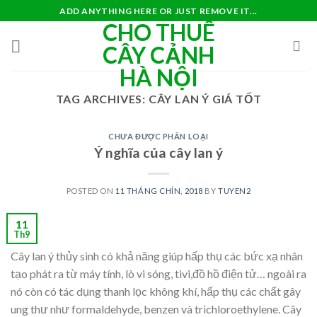
Skip
ADD ANYTHING HERE OR JUST REMOVE IT...
CHO THUÊ
to
content
CÂY CẢNH
HÀ NỘI
TAG ARCHIVES:
CÂY LAN Ý GIÁ TỐT
CHƯA ĐƯỢC PHÂN LOẠI
Ý nghĩa của cây lan ý
POSTED ON
11 THÁNG CHÍN, 2018
BY
TUYEN2
11
Th9
Cây lan ý thủy sinh có khả năng giúp hấp thụ các bức xạ nhân
tạo phát ra từ máy tính, lò vi sóng, tivi,đồ hồ điện tử… ngoài ra
nó còn có tác dụng thanh lọc không khí, hấp thụ các chất gây
ung thư như formaldehyde, benzen và trichloroethylene. Cây