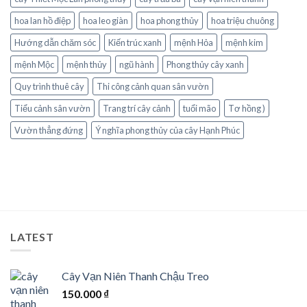
hoa lan hồ điệp
hoa leo giàn
hoa phong thủy
hoa triệu chuông
Hướng dẫn chăm sóc
Kiến trúc xanh
mệnh Hỏa
mệnh kim
mệnh Mộc
mệnh thủy
ngũ hành
Phong thủy cây xanh
Quy trình thuê cây
Thi công cảnh quan sân vườn
Tiểu cảnh sân vườn
Trang trí cây cảnh
tuổi mão
Tơ hồng )
Vườn thẳng đứng
Ý nghĩa phong thủy của cây Hạnh Phúc
LATEST
Cây Vạn Niên Thanh Chậu Treo
150.000
₫