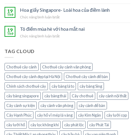
người
Ý
nhà
mệnh
nghĩa
Hoa giấy Singapore- Loài hoa của điềm lành
19
với
Thủy
phong
Th9
cây
Chức năng bình luận bị tắt
ở
thủy
chanh
Hoa
của
leo
giấy
Tô điểm mùa hè với hoa mắt nai
19
hoa
Singapore-
Th9
hồng
Chức năng bình luận bị tắt
ở
Loài
leo
Tô
hoa
điểm
của
TAG CLOUD
mùa
điềm
hè
lành
với
Cho thuê cây cảnh
Cho thuê cây cảnh văn phòng
hoa
mắt
Cho thuê cây cảnh đẹp tại Hà Nội
Cho thuê cây cảnh để bàn
nai
Chính sách cho thuê cây
cây bàng lá to
cây bàng Sing
cây bàng singapore
cây bàng thái
Cây cho thuê
cây cảnh nội thất
Cây cảnh sự kiện
cây cảnh văn phòng
cây cảnh để bàn
Cây Hạnh Phúc
cây hổ vĩ mép lá vàng
cây Kim Ngân
cây lưỡi cọp
cây lưỡi hổ
cây lọc không khí
cây phát lộc
cây Phát Tài
cây Thiết Mộc Lan phong thủy
cây trầu bà
cây vạn niên thanh