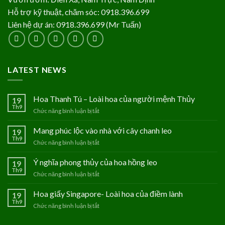
Hỗ trợ kỹ thuật, chăm sóc: 0918.396.699
Liên hệ dự án: 0918.396.699 (Mr Tuấn)
LATEST NEWS
Hoa Thanh Tú – Loài hoa của người mệnh Thủy
19
Th9
Chức năng bình luận bị tắt
ở
Hoa
Thanh
Mang phúc lộc vào nhà với cây chanh leo
19
Tú
Th9
Chức năng bình luận bị tắt
ở
–
Mang
Loài
phúc
Ý nghĩa phong thủy của hoa hồng leo
19
hoa
lộc
Th9
của
Chức năng bình luận bị tắt
ở
vào
người
Ý
nhà
mệnh
nghĩa
Hoa giấy Singapore- Loài hoa của điềm lành
19
với
Thủy
phong
Th9
cây
Chức năng bình luận bị tắt
ở
thủy
chanh
Hoa
của
leo
giấy