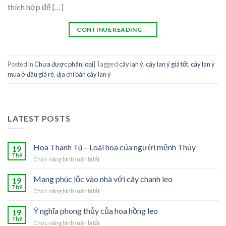
thích hợp để […]
CONTINUE READING
→
Posted in
Chưa được phân loại
|
Tagged
cây lan ý
,
cây lan ý giá tốt
,
cây lan ý
mua ở đâu giá rẻ
,
địa chỉ bán cây lan ý
LATEST POSTS
Hoa Thanh Tú – Loài hoa của người mệnh Thủy
19
Th9
Chức năng bình luận bị tắt
ở
Hoa
Thanh
Mang phúc lộc vào nhà với cây chanh leo
19
Tú
Th9
Chức năng bình luận bị tắt
ở
–
Mang
Loài
phúc
Ý nghĩa phong thủy của hoa hồng leo
19
hoa
lộc
Th9
của
Chức năng bình luận bị tắt
ở
vào