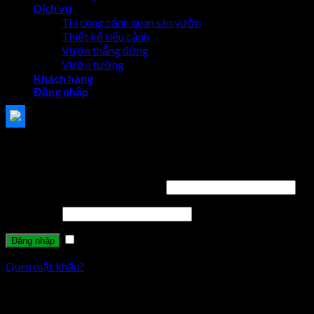
Dịch vụ
Thi công cảnh quan sân vườn
Thiết kế tiểu cảnh
Vườn thẳng đứng
Vườn tường
Khách hàng
Đăng nhập
Đăng nhập
Tên tài khoản hoặc địa chỉ email
*
Mật khẩu
*
Ghi nhớ mật khẩu
Quên mật khẩu?
Đăng ký