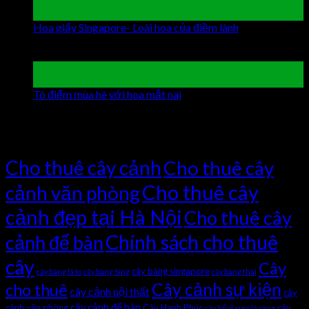
19
Th9
Hoa giấy Singapore- Loài hoa của điềm lành
Chức năng
bình luận bị tắt
ở Hoa giấy Singapore- Loài hoa của điềm
lành
19
Th9
Tô điểm mùa hè với hoa mắt nai
Chức năng bình luận bị
tắt
ở Tô điểm mùa hè với hoa mắt nai
Tag Cloud
Cho thuê cây cảnh
Cho thuê cây
Cho thuê cây
cảnh văn phòng
cảnh đẹp tại Hà Nội
Cho thuê cây
Chính sách cho thuê
cảnh để bàn
cây
Cây
cây bàng singapore
cây bàng lá to
cây bàng Sing
cây bàng thái
Cây cảnh sự kiện
cho thuê
cây cảnh nội thất
cây
cây cảnh để bàn
cảnh văn phòng
Cây Hạnh Phúc
cây
cây hổ vĩ mép lá vàng