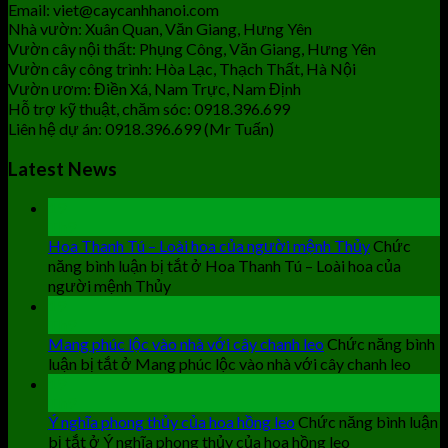
Email: viet@caycanhhanoi.com
Nhà vườn: Xuân Quan, Văn Giang, Hưng Yên
Vườn cây nội thất: Phụng Công, Văn Giang, Hưng Yên
Vườn cây công trình: Hòa Lạc, Thạch Thất, Hà Nội
Vườn ươm: Điền Xá, Nam Trực, Nam Định
Hỗ trợ kỹ thuật, chăm sóc: 0918.396.699
Liên hệ dự án: 0918.396.699 (Mr Tuấn)
Latest News
19
Th9
Hoa Thanh Tú – Loài hoa của người mệnh Thủy
Chức
năng bình luận bị tắt
ở Hoa Thanh Tú – Loài hoa của
người mệnh Thủy
19
Th9
Mang phúc lộc vào nhà với cây chanh leo
Chức năng bình
luận bị tắt
ở Mang phúc lộc vào nhà với cây chanh leo
19
Th9
Ý nghĩa phong thủy của hoa hồng leo
Chức năng bình luận
bị tắt
ở Ý nghĩa phong thủy của hoa hồng leo