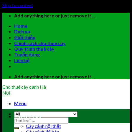
Skip to content
Add anything here or just remove it...
Home
Dịch vụ
Giới thiệu
Chính sách cho thuê cây
Quy trình thuê cây
Tuyển dụng
Liên hệ
Add anything here or just remove it...
Cho thuê cây cảnh Hà
Nội
Menu
Cây cho thuê
Cây cảnh nội thất
Cây cảnh để bàn