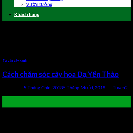
Vườn tường
Khách hàng
Tag Archives:
mua hoa dạ yến
thảo ở đâu
Tư vấn cây xanh
Cách chăm sóc cây hoa Dạ Yến Thảo
Posted on
5 Tháng Chín, 2018
5 Tháng Mười, 2018
by
Tuyen2
05
Th9
Hoa Dạ Yến Thảo cực kỳ rực rỡ, với bông hoa hình chuông và
sai hoa nên được nhiều người lựa chọn trồng ban công. Sau đây
hãy cùng chothuecaycanh.vn cùng tìm hiểu xem làm thế nào để
cây phát triển tươi tốt và luôn sặc sỡ sắc hoa nhé! Đặc điểm