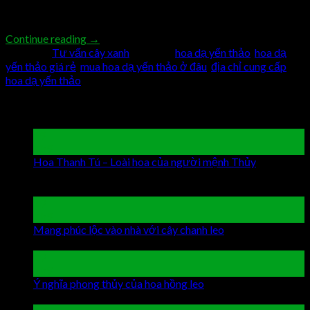
của hoa Dạ […]
Continue reading
→
Posted in
Tư vấn cây xanh
|
Tagged
hoa dạ yến thảo
,
hoa dạ
yến thảo giá rẻ
,
mua hoa dạ yến thảo ở đâu
,
địa chỉ cung cấp
hoa dạ yến thảo
Latest Posts
19
Th9
Hoa Thanh Tú – Loài hoa của người mệnh Thủy
Chức
năng bình luận bị tắt
ở Hoa Thanh Tú – Loài hoa của
người mệnh Thủy
19
Th9
Mang phúc lộc vào nhà với cây chanh leo
Chức năng bình
luận bị tắt
ở Mang phúc lộc vào nhà với cây chanh leo
19
Th9
Ý nghĩa phong thủy của hoa hồng leo
Chức năng bình luận
bị tắt
ở Ý nghĩa phong thủy của hoa hồng leo