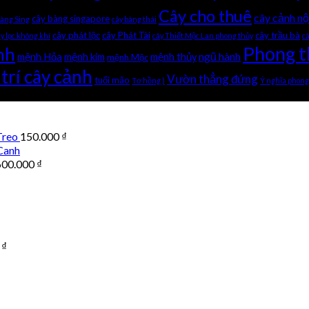
Cây cho thuê
cây cảnh nộ
cây bàng singapore
bàng Sing
cây bàng thái
cây phát lộc
cây Phát Tài
cây trầu bà
y lọc không khí
cây Thiết Mộc Lan phong thủy
c
Phong t
nh
ngũ hành
mệnh Hỏa
mệnh kim
mệnh thủy
mệnh Mộc
trí cây cảnh
Vườn thẳng đứng
tuổi mão
Tơ hồng )
Ý nghĩa phong
Treo
150.000
₫
Canh
600.000
₫
0
₫