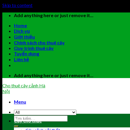
Skip to content
Add anything here or just remove it...
Home
Dịch vụ
Giới thiệu
Chính sách cho thuê cây
Quy trình thuê cây
Tuyển dụng
Liên hệ
Add anything here or just remove it...
Cho thuê cây cảnh Hà
Nội
Menu
Cây cho thuê