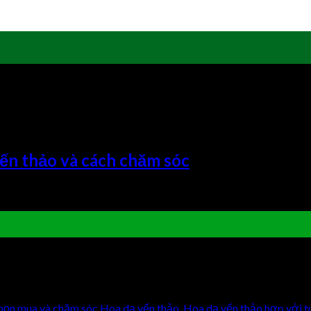
 của Hoa dạ yến thảo
yến thảo và cách chăm sóc
tốt trong điều kiện khí hậu nóng ẩm ở nước ta. Trồng hoa trong nhà
ểu […]
họn mua và chăm sóc Hoa dạ yến thảo
,
Hoa dạ yến thảo hợp với t