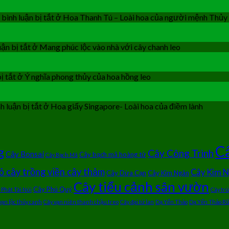
bình luận bị tắt
ở Hoa Thanh Tú – Loài hoa của người mệnh Thủy
ận bị tắt
ở Mang phúc lộc vào nhà với cây chanh leo
ị tắt
ở Ý nghĩa phong thủy của hoa hồng leo
 luận bị tắt
ở Hoa giấy Singapore- Loài hoa của điềm lành
Câ
g
Cây Công Trình
Cây Bonsai
Cây bạch mã hoàng tử
Cây Bạch Mã
ỏ cây trồng viền cây thảm
Cây Kim 
Cây Dừa Cạn
Cây Kim Ngân
Cây tiểu cảnh sân vườn
Cây Phú Quý
 Phát Tài Núi
Cây tr
vạn lộc thủy canh
Cây vạn niên thanh chậu treo
Cây đại tứ lan
Dạ Yến Thảo
Dạ Yến Thảo Rũ