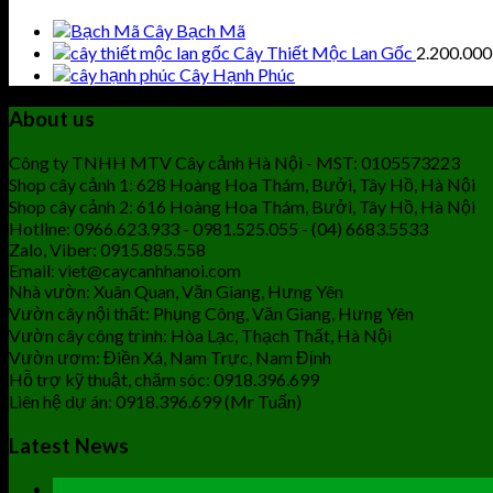
Cây Bạch Mã
Cây Thiết Mộc Lan Gốc
2.200.00
Cây Hạnh Phúc
About us
Công ty TNHH MTV Cây cảnh Hà Nội - MST: 0105573223
Shop cây cảnh 1: 628 Hoàng Hoa Thám, Bưởi, Tây Hồ, Hà Nội
Shop cây cảnh 2: 616 Hoàng Hoa Thám, Bưởi, Tây Hồ, Hà Nội
Hotline: 0966.623.933 - 0981.525.055 - (04) 6683.5533
Zalo, Viber: 0915.885.558
Email: viet@caycanhhanoi.com
Nhà vườn: Xuân Quan, Văn Giang, Hưng Yên
Vườn cây nội thất: Phụng Công, Văn Giang, Hưng Yên
Vườn cây công trình: Hòa Lạc, Thạch Thất, Hà Nội
Vườn ươm: Điền Xá, Nam Trực, Nam Định
Hỗ trợ kỹ thuật, chăm sóc: 0918.396.699
Liên hệ dự án: 0918.396.699 (Mr Tuấn)
Latest News
19