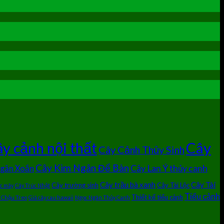
Cây
y cảnh nội thất
Cây Cảnh Thủy Sinh
Cây Kim Ngân Để Bàn
Cây Lan Ý thủy canh
Ngân Xoắn
Cây trầu bà xanh
Cây Tài
Cây trường sinh
Cây Tài Lộc
úc mây
Cây Trúc Nhật
Tiểu cảnh
Thiết kế tiểu cảnh
 Chậu Treo
Giá cây cau hawaii
Ngọc Ngân Thủy Canh