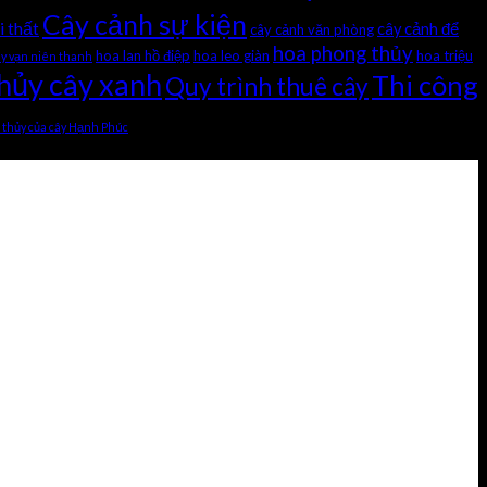
Cây cảnh sự kiện
i thất
cây cảnh để
cây cảnh văn phòng
hoa phong thủy
hoa lan hồ điệp
hoa leo giàn
hoa triệu
ây vạn niên thanh
hủy cây xanh
Thi công
Quy trình thuê cây
 thủy của cây Hạnh Phúc