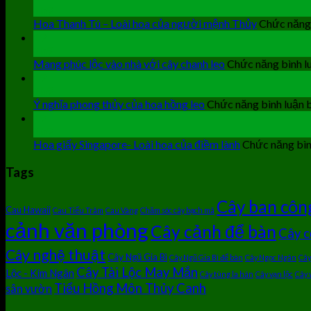
Th9
Hoa Thanh Tú – Loài hoa của người mệnh Thủy
Chức năng 
19
Th9
Mang phúc lộc vào nhà với cây chanh leo
Chức năng bình lu
19
Th9
Ý nghĩa phong thủy của hoa hồng leo
Chức năng bình luận b
19
Th9
Hoa giấy Singapore- Loài hoa của điềm lành
Chức năng bình
Tags
Cây ban côn
Cau Hawaii
Cau Tiểu Trâm
Cau Vàng
Chăm sóc cây bạch mã
cảnh văn phòng
Cây cảnh để bàn
Cây c
Cây nghệ thuật
Cây Ngũ Gia Bì
Cây Ngũ Gia Bì để bàn
Cây Ngọc Ngân
Cây
Cây Tài Lộc May Mắn
Lộc - Kim Ngân
Cây tùng la hán
Cây vạn lộc
Cây 
Tiểu Hồng Môn Thủy Canh
sân vườn