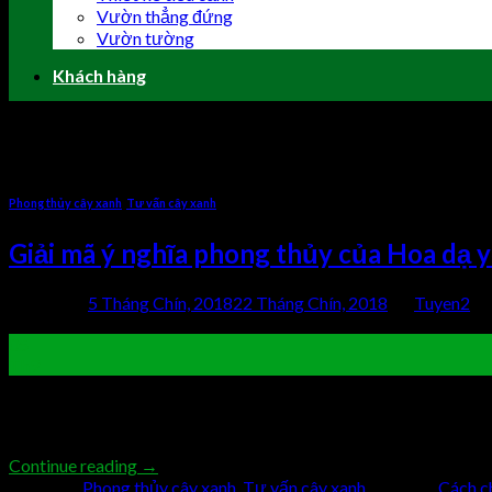
Vườn thẳng đứng
Vườn tường
Khách hàng
Tag Archives:
Ý nghĩa tác dụng
Phong thủy cây xanh
,
Tư vấn cây xanh
Giải mã ý nghĩa phong thủy của Hoa dạ 
Posted on
5 Tháng Chín, 2018
22 Tháng Chín, 2018
by
Tuyen2
05
Th9
Hoa dạ yến thảo là loại cây cảnh có hoa rất đẹp, phát triển rất 
cùng đặc biệt. Ngay bây giờ, hãy cùng chothuecaycanh.vn tìm hi
Continue reading
→
Posted in
Phong thủy cây xanh
,
Tư vấn cây xanh
|
Tagged
Cách c