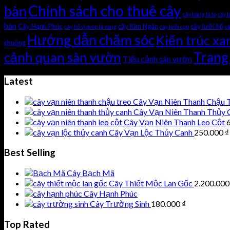
Chính sách cho thuê cây
bàn
cây bàng lá to
cây 
bàn
Cây Hạnh Phúc
cây Kim Ngân
cây lưỡi hổ
cây hổ vĩ mép lá vàng
cây lưỡi cọp
câ
Hướng dẫn chăm sóc
Kiến trúc xa
chuông
Trang 
cảnh quan sân vườn
Tiểu cảnh sân vườn
Latest
Cây Vạn Niên Thanh Chậu 
Cây Vạn Niên Thanh Thủy 
Cây Vạn Niên Thanh Leo Cột
Cây Vạn Lộc Thủy Canh
250.000
₫
Best Selling
Cây Bạch Mã
Cây Thiết Mộc Lan Gốc
2.200.00
Cây Hạnh Phúc
Cây Trường Sinh
180.000
₫
Top Rated