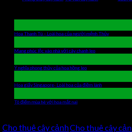
Latest Posts
19
Th9
Hoa Thanh Tú – Loài hoa của người mệnh Thủy
Chức năng 
19
Th9
Mang phúc lộc vào nhà với cây chanh leo
Chức năng bình lu
19
Th9
Ý nghĩa phong thủy của hoa hồng leo
Chức năng bình luận b
19
Th9
Hoa giấy Singapore- Loài hoa của điềm lành
Chức năng bình
19
Th9
Tô điểm mùa hè với hoa mắt nai
Chức năng bình luận bị tắt
Tag Cloud
Cho thuê cây cảnh
Cho thuê cây cả