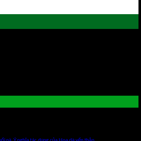
 không chỉ để trang trí, mà cây còn mang ý nghĩa phong thủy vô
uổi nà
,
Ý nghĩa tác dụng của Hoa dạ yến thảo