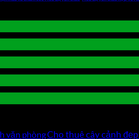
bình luận bị tắt
ở Hoa Thanh Tú – Loài hoa của người mệnh Thủy
ận bị tắt
ở Mang phúc lộc vào nhà với cây chanh leo
ị tắt
ở Ý nghĩa phong thủy của hoa hồng leo
 luận bị tắt
ở Hoa giấy Singapore- Loài hoa của điềm lành
ở Tô điểm mùa hè với hoa mắt nai
Cho thuê cây cảnh đẹp
nh văn phòng