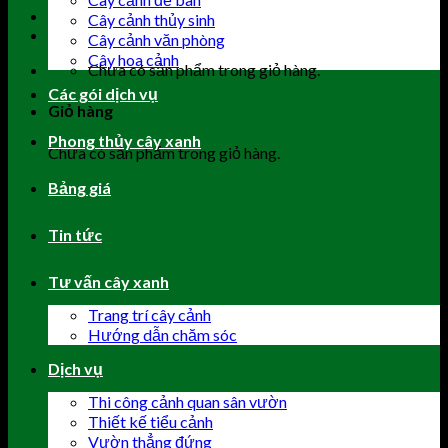
Cây cảnh thủy sinh
Cây cảnh văn phòng
Cây hoa cảnh
Chưa có sản phẩm trong giỏ hàng.
Các gói dịch vụ
Giỏ hàng
Phong thủy cây xanh
Chưa có sản phẩm trong giỏ hàng.
Bảng giá
Tin tức
Tư vấn cây xanh
Trang trí cây cảnh
Hướng dẫn chăm sóc
Dịch vụ
Thi công cảnh quan sân vườn
Thiết kế tiểu cảnh
Vườn thẳng đứng