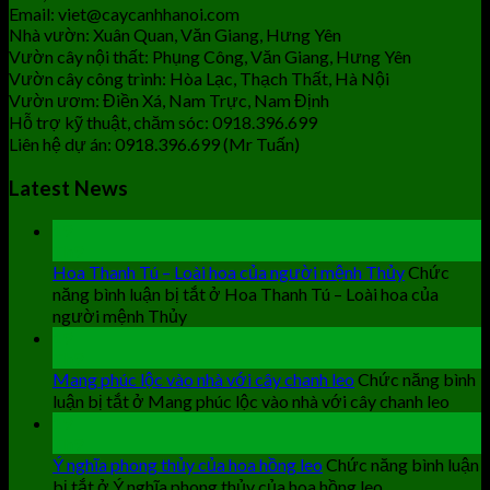
Email: viet@caycanhhanoi.com
Nhà vườn: Xuân Quan, Văn Giang, Hưng Yên
Vườn cây nội thất: Phụng Công, Văn Giang, Hưng Yên
Vườn cây công trình: Hòa Lạc, Thạch Thất, Hà Nội
Vườn ươm: Điền Xá, Nam Trực, Nam Định
Hỗ trợ kỹ thuật, chăm sóc: 0918.396.699
Liên hệ dự án: 0918.396.699 (Mr Tuấn)
Latest News
19
Th9
Hoa Thanh Tú – Loài hoa của người mệnh Thủy
Chức
năng bình luận bị tắt
ở Hoa Thanh Tú – Loài hoa của
người mệnh Thủy
19
Th9
Mang phúc lộc vào nhà với cây chanh leo
Chức năng bình
luận bị tắt
ở Mang phúc lộc vào nhà với cây chanh leo
19
Th9
Ý nghĩa phong thủy của hoa hồng leo
Chức năng bình luận
bị tắt
ở Ý nghĩa phong thủy của hoa hồng leo