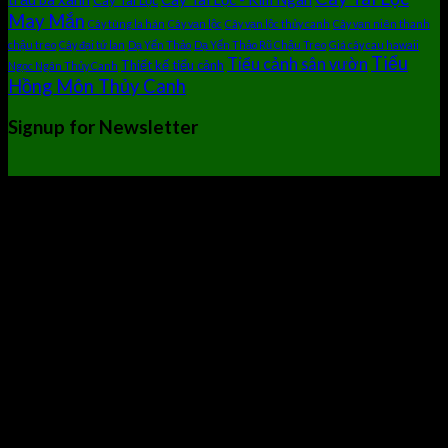
May Mắn
Cây tùng la hán
Cây vạn lộc
Cây vạn lộc thủy canh
Cây vạn niên thanh
chậu treo
Cây đại tứ lan
Dạ Yến Thảo
Dạ Yến Thảo Rũ Chậu Treo
Giá cây cau hawaii
Tiểu
Tiểu cảnh sân vườn
Thiết kế tiểu cảnh
Ngọc Ngân Thủy Canh
Hồng Môn Thủy Canh
Signup for Newsletter