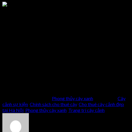
Cây cảnh giúp giảm strees và mệt mỏi
Mỗi cây cảnh có một ý nghĩa phong thủy và tác dụng riêng, thế
nên tốt hơn hết chúng ta hãy đến các địa chỉ cho thuê cây xanh
uy tín để được tư vấn và hương dẫn lựa chọn loài cây phù hợp
nhé!
Comments
comments
This entry was posted in
Phong thủy cây xanh
and tagged
Cây
cảnh sự kiện
,
Chính sách cho thuê cây
,
Cho thuê cây cảnh đẹp
tại Hà Nội
,
Phong thủy cây xanh
,
Trang trí cây cảnh
.