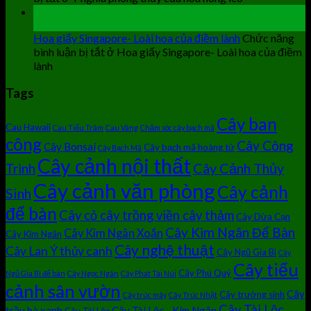
19
Th9
Hoa giấy Singapore- Loài hoa của điềm lành
Chức năng
bình luận bị tắt
ở Hoa giấy Singapore- Loài hoa của điềm
lành
Tags
Cây ban
Cau Hawaii
Cau Tiểu Trâm
Cau Vàng
Chăm sóc cây bạch mã
công
Cây Công
Cây Bonsai
Cây bạch mã hoàng tử
Cây Bạch Mã
Cây cảnh nội thất
Cây Cảnh Thủy
Trình
Cây cảnh văn phòng
Cây cảnh
Sinh
để bàn
Cây cỏ cây trồng viền cây thảm
Cây Dừa Cạn
Cây Kim Ngân Để Bàn
Cây Kim Ngân Xoắn
Cây Kim Ngân
Cây nghệ thuật
Cây Lan Ý thủy canh
Cây Ngũ Gia Bì
Cây
Cây tiểu
Cây Phú Quý
Ngũ Gia Bì để bàn
Cây Ngọc Ngân
Cây Phát Tài Núi
cảnh sân vườn
Cây
Cây trường sinh
Cây trúc mây
Cây Trúc Nhật
Cây Tài Lộc
trầu bà xanh
Cây Tài Lộc - Kim Ngân
Cây Tài Lộc