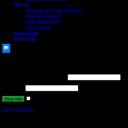
Dịch vụ
Thi công cảnh quan sân vườn
Thiết kế tiểu cảnh
Vườn thẳng đứng
Vườn tường
Khách hàng
Đăng nhập
Đăng nhập
Tên tài khoản hoặc địa chỉ email
*
Mật khẩu
*
Ghi nhớ mật khẩu
Quên mật khẩu?
Đăng ký