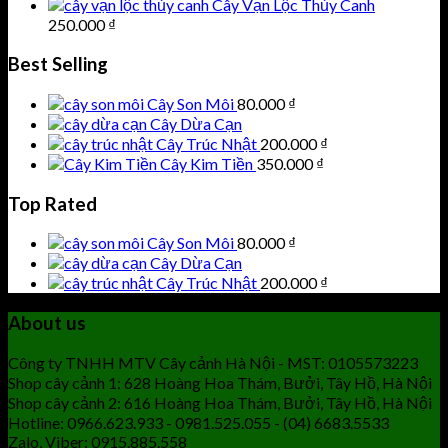
Cây Vạn Lộc Thủy Canh
250.000
₫
Best Selling
Cây Son Môi
80.000
₫
Cây Dừa Cạn
Cây Trúc Nhật
200.000
₫
Cây Kim Tiền
350.000
₫
Top Rated
Cây Son Môi
80.000
₫
Cây Dừa Cạn
Cây Trúc Nhật
200.000
₫
About us
Công ty TNHH MTV Cây cảnh Hà Nội - MST: 0105573223
Shop cây cảnh 1: 628 Hoàng Hoa Thám, Bưởi, Tây Hồ, Hà Nội
Shop cây cảnh 2: 616 Hoàng Hoa Thám, Bưởi, Tây Hồ, Hà Nội
Hotline: 0966.623.933 - 0981.525.055 - (04) 6683.5533
Zalo, Viber: 0915.885.558