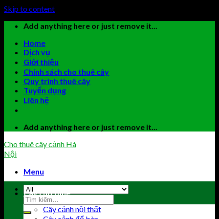
Skip to content
Add anything here or just remove it...
Home
Dịch vụ
Giới thiệu
Chính sách cho thuê cây
Quy trình thuê cây
Tuyển dụng
Liên hệ
Add anything here or just remove it...
Cho thuê cây cảnh Hà
Nội
Menu
Cây cho thuê
Cây cảnh nội thất
Cây cảnh để bàn