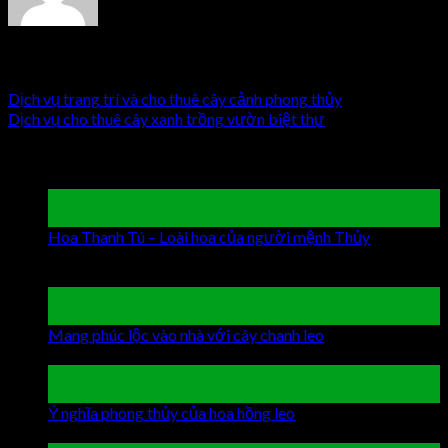
huongf
Dịch vụ trang trí và cho thuê cây cảnh phong thủy
Dịch vụ cho thuê cây xanh trồng vườn biệt thự
Latest Posts
19
Th9
Hoa Thanh Tú – Loài hoa của người mệnh Thủy
Chức
năng bình luận bị tắt
ở Hoa Thanh Tú – Loài hoa của
người mệnh Thủy
19
Th9
Mang phúc lộc vào nhà với cây chanh leo
Chức năng bình
luận bị tắt
ở Mang phúc lộc vào nhà với cây chanh leo
19
Th9
Ý nghĩa phong thủy của hoa hồng leo
Chức năng bình luận
bị tắt
ở Ý nghĩa phong thủy của hoa hồng leo