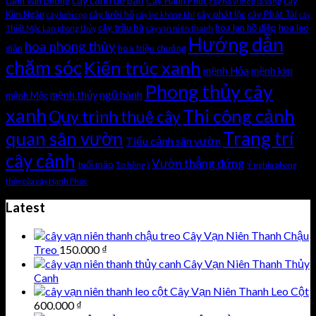
cây cảnh để bàn
cảnh văn phòng
Cây Hạnh Phúc
cây
cây hổ vĩ mép lá vàng
Kim Ngân
cây lưỡi hổ
cây phát lộc
cây Phát Tài
cây lưỡi cọp
cây lọc không khí
cây
cây trầu bà
hoa lan hồ điệp
hoa leo
Thiết Mộc Lan phong thủy
cây vạn niên thanh
Hướng dẫn
hoa phong thủy
giàn
hoa triệu chuông
chăm sóc
Kiến trúc xanh
mệnh Hỏa
mệnh kim
Phong thủy cây
ngũ hành
mệnh thủy
mệnh Mộc
xanh
Thi công cảnh
Quy trình thuê cây
Trang trí
quan sân vườn
Tiểu cảnh sân vườn
cây cảnh
Vườn thẳng đứng
tuổi mão
Tơ hồng )
Ý nghĩa phong
thủy của cây Hạnh Phúc
Latest
Cây Vạn Niên Thanh Chậu
Treo
150.000
₫
Cây Vạn Niên Thanh Thủy
Canh
Cây Vạn Niên Thanh Leo Cột
600.000
₫