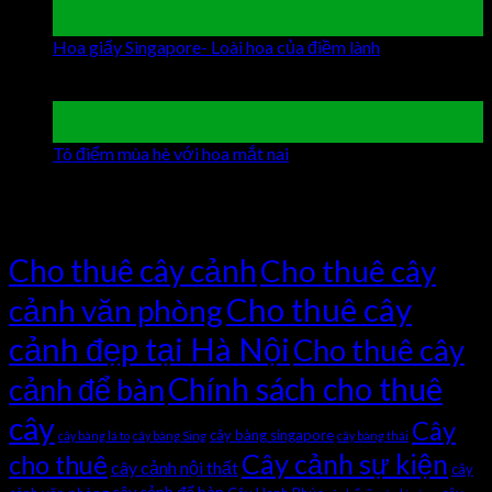
19
Th9
Hoa giấy Singapore- Loài hoa của điềm lành
Chức năng
bình luận bị tắt
ở Hoa giấy Singapore- Loài hoa của điềm
lành
19
Th9
Tô điểm mùa hè với hoa mắt nai
Chức năng bình luận bị
tắt
ở Tô điểm mùa hè với hoa mắt nai
Tag Cloud
Cho thuê cây cảnh
Cho thuê cây
Cho thuê cây
cảnh văn phòng
cảnh đẹp tại Hà Nội
Cho thuê cây
Chính sách cho thuê
cảnh để bàn
cây
Cây
cây bàng singapore
cây bàng lá to
cây bàng Sing
cây bàng thái
Cây cảnh sự kiện
cho thuê
cây cảnh nội thất
cây