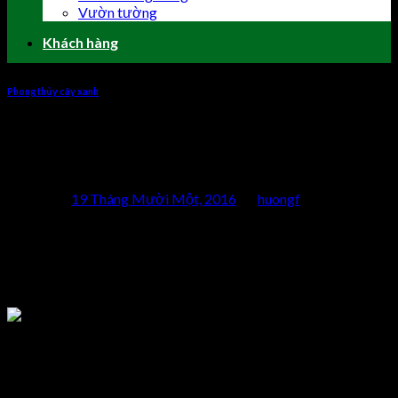
Vườn tường
Khách hàng
Phong thủy cây xanh
Cho thuê cây xanh phong thủy giảm
stress hiệu quả
Posted on
19 Tháng Mười Một, 2016
by
huongf
Theo các nhà khoa học, cây xanh đặc biệt có ý nghĩa đối với
sức khỏe và tinh thần của con người. Thế nên, dịch vụ cho
thuê cây xanh sẽ giới thiệu một số cây cảnh phong thủy bố
trí trong nhà, văn phòng, … giúp giảm stress hiệu quả.
Cây xanh mang lại cảm giác thư thái và an lành
Cây xanh vừa có tác dụng giảm stress vừa mang lại vận may,
vượng khí cho gia chủ nếu được bố trí đúng phong thủy và lựa