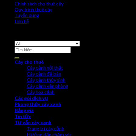
Chính sách cho thuê cây
Quy trình thuê cây
Tuyển dụng
Liên hệ
Copyright 2026 ©
Cho Thuê Cây Cảnh
Cây cho thuê
Cây cảnh nội thất
Cây cảnh để bàn
Cây cảnh thủy sinh
Cây cảnh văn phòng
Cây hoa cảnh
Các gói dịch vụ
Phong thủy cây xanh
Bảng giá
Tin tức
Tư vấn cây xanh
Trang trí cây cảnh
Hướng dẫn chăm sóc