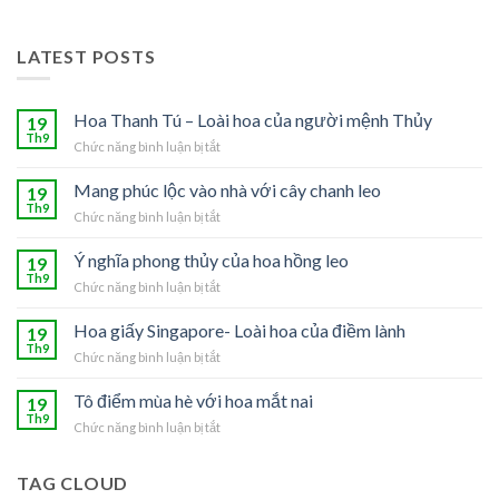
LATEST POSTS
Hoa Thanh Tú – Loài hoa của người mệnh Thủy
19
Th9
Chức năng bình luận bị tắt
ở
Hoa
Thanh
Mang phúc lộc vào nhà với cây chanh leo
19
Tú
Th9
Chức năng bình luận bị tắt
ở
–
Mang
Loài
phúc
Ý nghĩa phong thủy của hoa hồng leo
19
hoa
lộc
Th9
của
Chức năng bình luận bị tắt
ở
vào
người
Ý
nhà
mệnh
nghĩa
Hoa giấy Singapore- Loài hoa của điềm lành
19
với
Thủy
phong
Th9
cây
Chức năng bình luận bị tắt
ở
thủy
chanh
Hoa
của
leo
giấy
Tô điểm mùa hè với hoa mắt nai
19
hoa
Singapore-
Th9
hồng
Chức năng bình luận bị tắt
ở
Loài
leo
Tô
hoa
điểm
của
TAG CLOUD
mùa
điềm