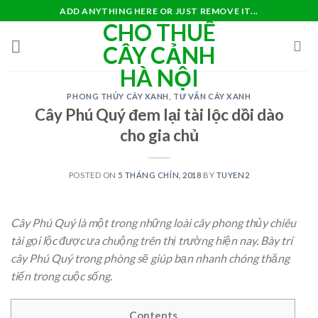
Skip
ADD ANYTHING HERE OR JUST REMOVE IT...
CHO THUÊ
to
content
CÂY CẢNH
HÀ NỘI
PHONG THỦY CÂY XANH
,
TƯ VẤN CÂY XANH
Cây Phú Quý đem lại tài lộc dồi dào
cho gia chủ
POSTED ON
5 THÁNG CHÍN, 2018
BY
TUYEN2
Cây Phú Quý là một trong những loài cây phong thủy chiêu
tài gọi lộc được ưa chuộng trên thị trường hiện nay. Bày trí
cây Phú Quý trong phòng sẽ giúp bạn nhanh chóng thăng
tiến trong cuộc sống.
Contents