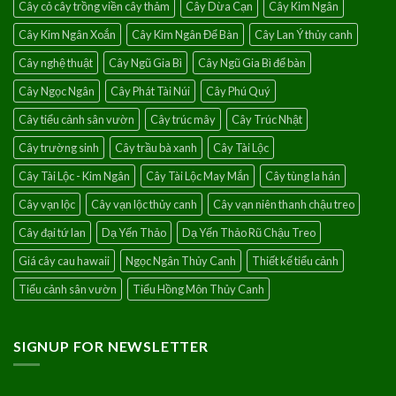
Cây cỏ cây trồng viền cây thảm
Cây Dừa Cạn
Cây Kim Ngân
Cây Kim Ngân Xoắn
Cây Kim Ngân Để Bàn
Cây Lan Ý thủy canh
Cây nghệ thuật
Cây Ngũ Gia Bì
Cây Ngũ Gia Bì để bàn
Cây Ngọc Ngân
Cây Phát Tài Núi
Cây Phú Quý
Cây tiểu cảnh sân vườn
Cây trúc mây
Cây Trúc Nhật
Cây trường sinh
Cây trầu bà xanh
Cây Tài Lộc
Cây Tài Lộc - Kim Ngân
Cây Tài Lộc May Mắn
Cây tùng la hán
Cây vạn lộc
Cây vạn lộc thủy canh
Cây vạn niên thanh chậu treo
Cây đại tứ lan
Dạ Yến Thảo
Dạ Yến Thảo Rũ Chậu Treo
Giá cây cau hawaii
Ngọc Ngân Thủy Canh
Thiết kế tiểu cảnh
Tiểu cảnh sân vườn
Tiểu Hồng Môn Thủy Canh
SIGNUP FOR NEWSLETTER