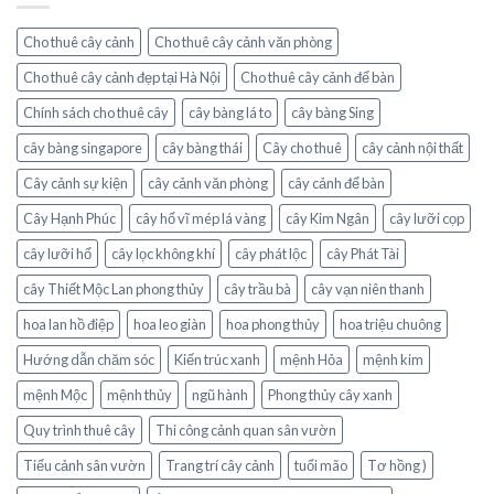
hè
lành
với
Cho thuê cây cảnh
Cho thuê cây cảnh văn phòng
hoa
mắt
Cho thuê cây cảnh đẹp tại Hà Nội
Cho thuê cây cảnh để bàn
nai
Chính sách cho thuê cây
cây bàng lá to
cây bàng Sing
cây bàng singapore
cây bàng thái
Cây cho thuê
cây cảnh nội thất
Cây cảnh sự kiện
cây cảnh văn phòng
cây cảnh để bàn
Cây Hạnh Phúc
cây hổ vĩ mép lá vàng
cây Kim Ngân
cây lưỡi cọp
cây lưỡi hổ
cây lọc không khí
cây phát lộc
cây Phát Tài
cây Thiết Mộc Lan phong thủy
cây trầu bà
cây vạn niên thanh
hoa lan hồ điệp
hoa leo giàn
hoa phong thủy
hoa triệu chuông
Hướng dẫn chăm sóc
Kiến trúc xanh
mệnh Hỏa
mệnh kim
mệnh Mộc
mệnh thủy
ngũ hành
Phong thủy cây xanh
Quy trình thuê cây
Thi công cảnh quan sân vườn
Tiểu cảnh sân vườn
Trang trí cây cảnh
tuổi mão
Tơ hồng )