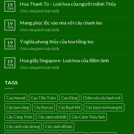
Hoa Thanh Tú – Loài hoa của người mệnh Thủy
19
Th9
Chức năng bình luận bị tắt
ở
Hoa
Thanh
Mang phúc lộc vào nhà với cây chanh leo
19
Tú
Th9
Chức năng bình luận bị tắt
ở
–
Mang
Loài
phúc
Ý nghĩa phong thủy của hoa hồng leo
19
hoa
lộc
Th9
của
Chức năng bình luận bị tắt
ở
vào
người
Ý
nhà
mệnh
nghĩa
Hoa giấy Singapore- Loài hoa của điềm lành
19
với
Thủy
phong
Th9
cây
Chức năng bình luận bị tắt
ở
thủy
chanh
Hoa
của
leo
giấy
hoa
TAGS
Singapore-
hồng
Loài
leo
hoa
Cau Hawaii
Cau Tiểu Trâm
Cau Vàng
Chăm sóc cây bạch mã
của
điềm
Cây ban công
Cây Bonsai
Cây Bạch Mã
Cây bạch mã hoàng tử
lành
Cây Công Trình
Cây cảnh nội thất
Cây Cảnh Thủy Sinh
Cây cảnh văn phòng
Cây cảnh để bàn