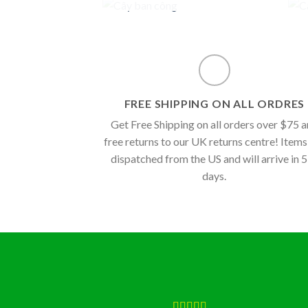
FREE SHIPPING ON ALL ORDRES
Get Free Shipping on all orders over $75 
free returns to our UK returns centre! Items
dispatched from the US and will arrive in 
days.