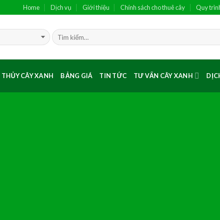
Home
Dịch vụ
Giới thiệu
Chính sách cho thuê cây
Quy trìn
 THỦY CÂY XANH
BẢNG GIÁ
TIN TỨC
TƯ VẤN CÂY XANH
DỊC