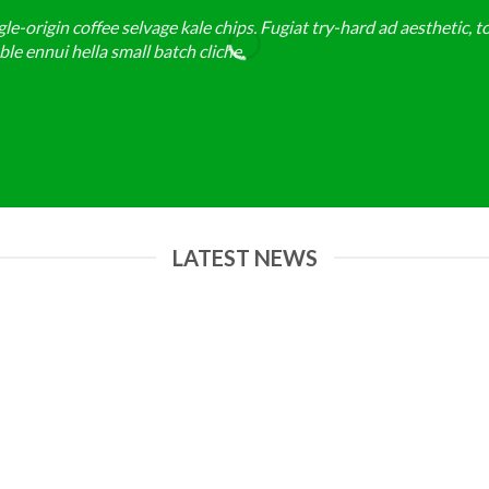
-origin coffee selvage kale chips. Fugiat try-hard ad aesthetic, t
e ennui hella small batch cliche.
LATEST NEWS
19
Th9