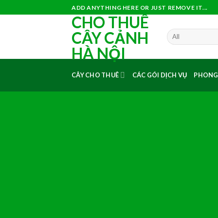
Skip
ADD ANYTHING HERE OR JUST REMOVE IT...
CHO THUÊ
to
content
CÂY CẢNH
HÀ NỘI
CÂY CHO THUÊ
CÁC GÓI DỊCH VỤ
PHONG