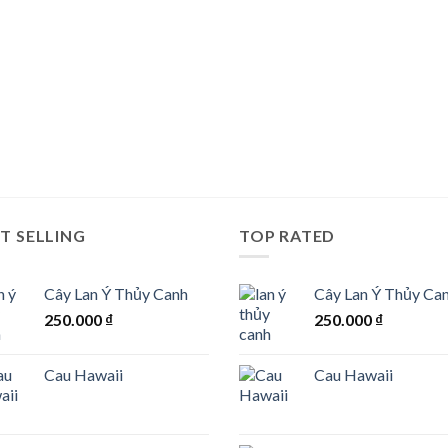
lộc vào nhà với
Ý nghĩa phong thủy của hoa
chanh leo
hồng leo
ời, quả chanh leo là
Dù mới du nhập vào Việt Nam,
uyệt vời, không chỉ
nhưng hoa hồng leo đã nhanh
để[...]
chóng được[...]
T SELLING
TOP RATED
Cây Lan Ý Thủy Canh
Cây Lan Ý Thủy Ca
250.000
₫
250.000
₫
Cau Hawaii
Cau Hawaii