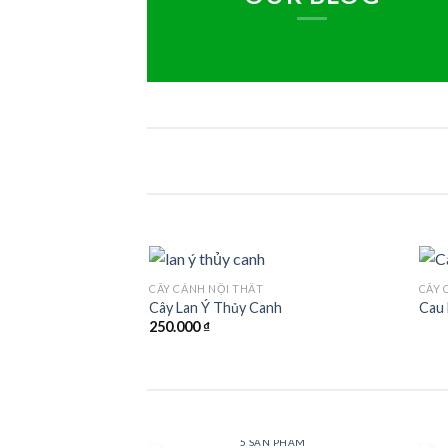
CÂY CẢNH NỘI THẤT
CÂY 
Add to
Cây Lan Ý Thủy Canh
Cau 
Wishlist
250.000
₫
CÂY BAN CÔNG
5 SẢN PHẨM