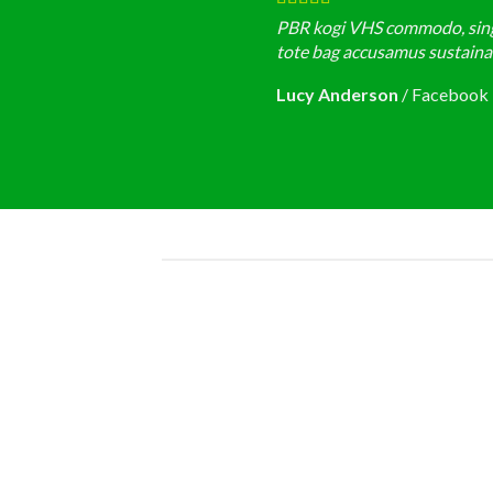
PBR kogi VHS commodo, single
tote bag accusamus sustainabl
Lucy Anderson
/
Facebook
19
19
Th9
Th9