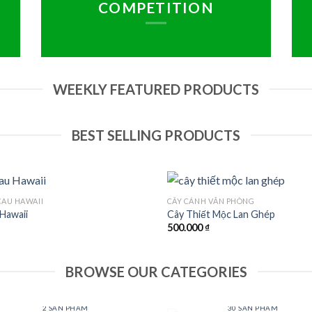
COMPETITION
WEEKLY FEATURED PRODUCTS
BEST SELLING PRODUCTS
CAU HAWAII
CÂY CẢNH VĂN PHÒNG
Add to
Ad
Hawaii
Cây Thiết Mộc Lan Ghép
Wishlist
Wis
500.000
₫
BROWSE OUR CATEGORIES
CÂY BONSAI
CÂY CẢNH NỘI THẤT
2 SẢN PHẨM
30 SẢN PHẨM