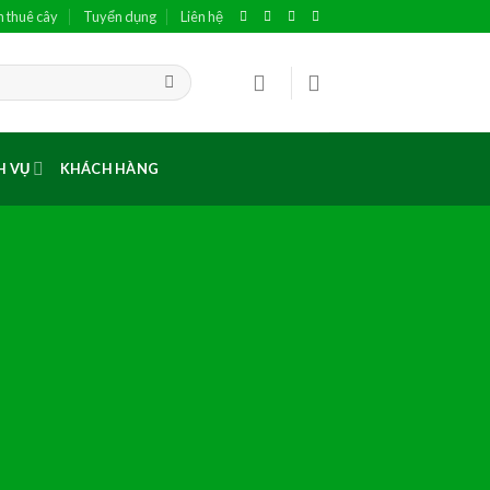
h thuê cây
Tuyển dụng
Liên hệ
H VỤ
KHÁCH HÀNG