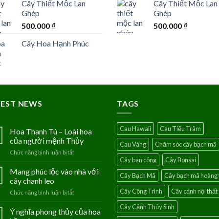
Cây Thiết Mộc Lan
Cây Thiết Mộc Lan
Ghép
Ghép
500.000
₫
500.000
₫
Cây Hoa Hạnh Phúc
TEST NEWS
TAGS
Cau Hawaii
Cau Tiểu Trâm
Hoa Thanh Tú – Loài hoa
của người mệnh Thủy
Cau Vàng
Chăm sóc cây bạch mã
Chức năng bình luận bị tắt
ở
Cây ban công
Cây Bonsai
Hoa
Thanh
Mang phúc lộc vào nhà với
Cây Bạch Mã
Cây bạch mã hoàng 
Tú
cây chanh leo
–
Cây Công Trình
Cây cảnh nội thất
Chức năng bình luận bị tắt
ở
Loài
Mang
hoa
Cây Cảnh Thủy Sinh
phúc
Ý nghĩa phong thủy của hoa
của
lộc
người