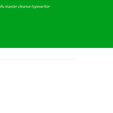
ofu master cleanse typewriter
19
Th9