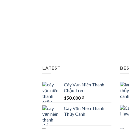
Hoa Thanh Tú – Loài hoa của
Mang phúc 
người mệnh Thủy
cây 
Nếu muốn chọn một màu sắc dịu
Với nhiều ngư
dàng để trang trí căn nhà của mình,
một món ăn t
[...]
LATEST
BES
Cây Vạn Niên Thanh
Chậu Treo
150.000
₫
Cây Vạn Niên Thanh
Thủy Canh