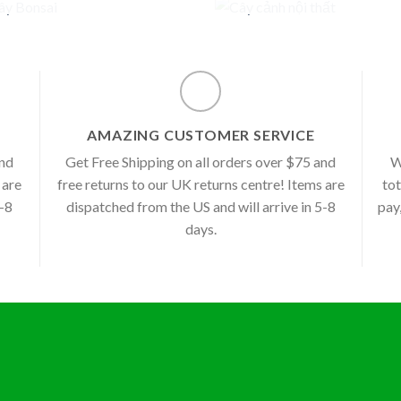
AMAZING CUSTOMER SERVICE
and
Get Free Shipping on all orders over $75 and
W
 are
free returns to our UK returns centre! Items are
tot
5-8
dispatched from the US and will arrive in 5-8
pay
days.