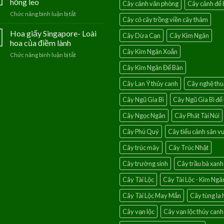
hồng leo
Cây cảnh văn phòng
Cây cảnh để 
vào
mệnh
Chức năng bình luận bị tắt
ở
nhà
Thủy
Cây cỏ cây trồng viền cây thảm
Ý
với
nghĩa
Hoa giấy Singapore- Loài
cây
Cây Dừa Cạn
Cây Kim Ngân
phong
chanh
hoa của điềm lành
thủy
leo
Cây Kim Ngân Xoắn
Chức năng bình luận bị tắt
ở
của
Hoa
hoa
Cây Kim Ngân Để Bàn
giấy
hồng
Singapore-
leo
Cây Lan Ý thủy canh
Cây nghệ thu
Loài
hoa
Cây Ngũ Gia Bì
Cây Ngũ Gia Bì để
của
điềm
Cây Ngọc Ngân
Cây Phát Tài Núi
lành
Cây Phú Quý
Cây tiểu cảnh sân 
Cây trúc mây
Cây Trúc Nhật
Cây trường sinh
Cây trầu bà xanh
Cây Tài Lộc
Cây Tài Lộc - Kim Ngâ
Cây Tài Lộc May Mắn
Cây tùng la 
Cây vạn lộc
Cây vạn lộc thủy canh