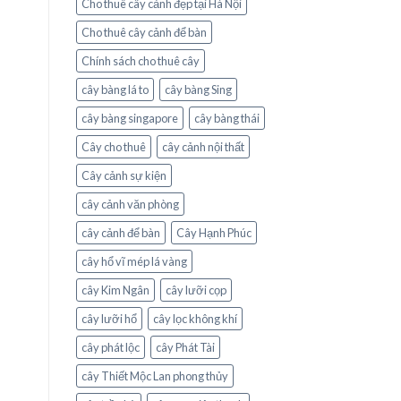
Cho thuê cây cảnh đẹp tại Hà Nội
Cho thuê cây cảnh để bàn
Chính sách cho thuê cây
cây bàng lá to
cây bàng Sing
cây bàng singapore
cây bàng thái
Cây cho thuê
cây cảnh nội thất
Cây cảnh sự kiện
cây cảnh văn phòng
cây cảnh để bàn
Cây Hạnh Phúc
cây hổ vĩ mép lá vàng
cây Kim Ngân
cây lưỡi cọp
cây lưỡi hổ
cây lọc không khí
cây phát lộc
cây Phát Tài
cây Thiết Mộc Lan phong thủy