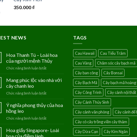
350.000
₫
TEST NEWS
TAGS
Cau Hawaii
Cau Tiểu Trâm
Hoa Thanh Tú – Loài hoa
của người mệnh Thủy
Cau Vàng
Chăm sóc cây bạch mã
Chức năng bình luận bị tắt
ở
Cây ban công
Cây Bonsai
Hoa
Thanh
Mang phúc lộc vào nhà với
Cây Bạch Mã
Cây bạch mã hoàng 
Tú
cây chanh leo
–
Cây Công Trình
Cây cảnh nội thất
Chức năng bình luận bị tắt
ở
Loài
Mang
hoa
Cây Cảnh Thủy Sinh
phúc
Ý nghĩa phong thủy của hoa
của
lộc
người
hồng leo
Cây cảnh văn phòng
Cây cảnh để 
vào
mệnh
Chức năng bình luận bị tắt
ở
nhà
Thủy
Cây cỏ cây trồng viền cây thảm
Ý
với
nghĩa
Hoa giấy Singapore- Loài
cây
Cây Dừa Cạn
Cây Kim Ngân
phong
chanh
hoa của điềm lành