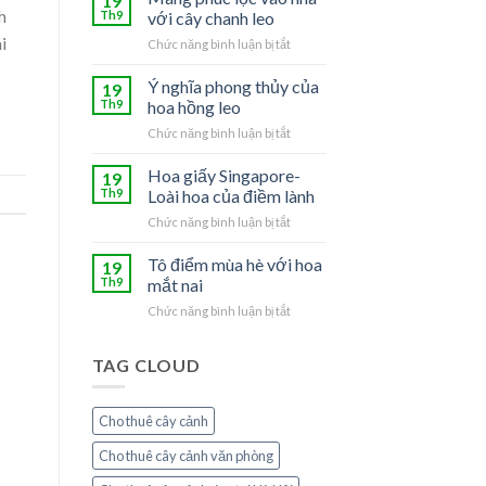
19
Tú
h
Th9
với cây chanh leo
–
i
Chức năng bình luận bị tắt
ở
Loài
Mang
hoa
phúc
Ý nghĩa phong thủy của
của
19
lộc
người
Th9
hoa hồng leo
vào
mệnh
Chức năng bình luận bị tắt
ở
nhà
Thủy
Ý
với
nghĩa
Hoa giấy Singapore-
cây
19
phong
chanh
Th9
Loài hoa của điềm lành
thủy
leo
Chức năng bình luận bị tắt
ở
của
Hoa
hoa
giấy
Tô điểm mùa hè với hoa
hồng
19
Singapore-
leo
Th9
mắt nai
Loài
Chức năng bình luận bị tắt
ở
hoa
Tô
của
điểm
điềm
TAG CLOUD
mùa
lành
hè
với
Cho thuê cây cảnh
hoa
mắt
Cho thuê cây cảnh văn phòng
nai