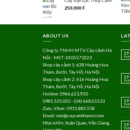
Cây Vạn Lộc Thủy Canh
250.000
₫
ABOUT US
LA
Công ty TNHH MTV Cây cảnh Hà
19
Nội - MST: 0105573223
Th9
Shop cây cảnh 1: 628 Hoàng Hoa
Thám, Bưởi, Tây Hồ, Hà Nội
19
Shop cây cảnh 2: 616 Hoàng Hoa
Th9
Thám, Bưởi, Tây Hồ, Hà Nội
Hotline: 0966.623.933 -
19
0981.525.055 - (04) 6683.5533
Th9
Zalo, Viber: 0915.885.558
Email: viet@caycanhhanoi.com
Nhà vườn: Xuân Quan, Văn Giang,
19
Th9
Hưng Yên