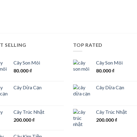
T SELLING
TOP RATED
Cây Son Môi
Cây Son Môi
80.000
₫
80.000
₫
Cây Dừa Cạn
Cây Dừa Cạn
Cây Trúc Nhật
Cây Trúc Nhật
200.000
₫
200.000
₫
Cây Kim Tiền