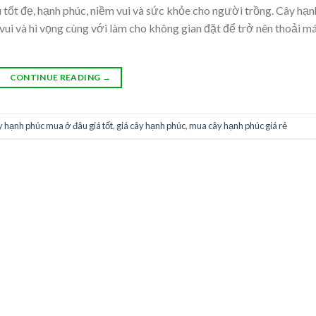
u tốt đẹ, hạnh phúc, niềm vui và sức khỏe cho người trồng. Cây hạn
vui và hi vọng cùng với làm cho không gian đặt để trở nên thoải má
CONTINUE READING
→
y hạnh phúc mua ở đâu giá tốt
,
giá cây hạnh phúc
,
mua cây hạnh phúc giá rẻ