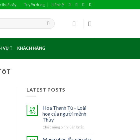
h thuê cây
Tuyển dụng
Liên hệ
H VỤ
KHÁCH HÀNG
TỐT
LATEST POSTS
Hoa Thanh Tú – Loài
19
Th9
hoa của người mệnh
Thủy
Chức năng bình luận bị tắt
ở
Hoa
Thanh
Mang phúc lộc vào nhà