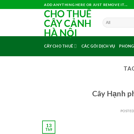
Skip
ADD ANYTHING HERE OR JUST REMOVE IT...
CHO THUÊ
to
content
CÂY CẢNH
HÀ NỘI
CÂY CHO THUÊ
CÁC GÓI DỊCH VỤ
PHONG
TA
Cây Hạnh ph
POSTE
13
Th9