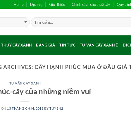
Home
Dịch vụ
Giới thiệu
Chính sách cho thuê cây
Quy trìn
 THỦY CÂY XANH
BẢNG GIÁ
TIN TỨC
TƯ VẤN CÂY XANH
DỊC
G ARCHIVES:
CÂY HẠNH PHÚC MUA Ở ĐÂU GIÁ 
TƯ VẤN CÂY XANH
úc-cây của những niềm vui
D ON
13 THÁNG CHÍN, 2018
BY
TUYEN2