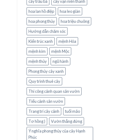
cây trầu bà
cây vạn niên thanh
hoa lan hồ điệp
hoa leo giàn
hoa phong thủy
hoa triệu chuông
Hướng dẫn chăm sóc
Kiến trúc xanh
mệnh Hỏa
mệnh kim
mệnh Mộc
mệnh thủy
ngũ hành
Phong thủy cây xanh
Quy trình thuê cây
Thi công cảnh quan sân vườn
Tiểu cảnh sân vườn
Trang trí cây cảnh
tuổi mão
Tơ hồng )
Vườn thẳng đứng
Ý nghĩa phong thủy của cây Hạnh
Phúc