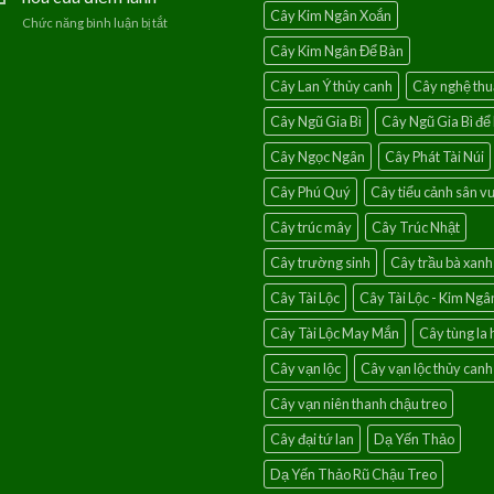
thủy
leo
Cây Kim Ngân Xoắn
Chức năng bình luận bị tắt
ở
của
Hoa
hoa
Cây Kim Ngân Để Bàn
giấy
hồng
Singapore-
leo
Cây Lan Ý thủy canh
Cây nghệ thu
Loài
hoa
Cây Ngũ Gia Bì
Cây Ngũ Gia Bì để
của
điềm
Cây Ngọc Ngân
Cây Phát Tài Núi
lành
Cây Phú Quý
Cây tiểu cảnh sân 
Cây trúc mây
Cây Trúc Nhật
Cây trường sinh
Cây trầu bà xanh
Cây Tài Lộc
Cây Tài Lộc - Kim Ngâ
Cây Tài Lộc May Mắn
Cây tùng la 
Cây vạn lộc
Cây vạn lộc thủy canh
Cây vạn niên thanh chậu treo
Cây đại tứ lan
Dạ Yến Thảo
Dạ Yến Thảo Rũ Chậu Treo