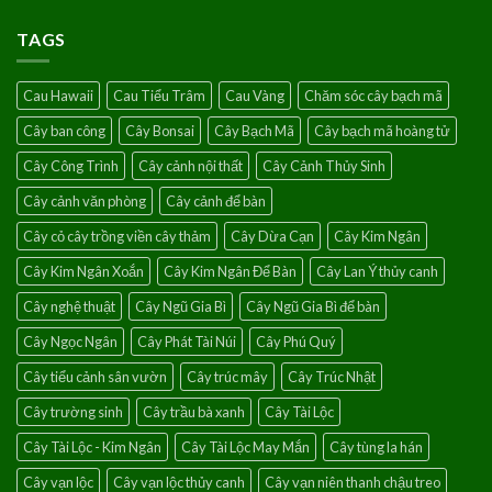
Hoa
của
leo
giấy
hoa
TAGS
Singapore-
hồng
Loài
leo
hoa
Cau Hawaii
Cau Tiểu Trâm
Cau Vàng
Chăm sóc cây bạch mã
của
điềm
Cây ban công
Cây Bonsai
Cây Bạch Mã
Cây bạch mã hoàng tử
lành
Cây Công Trình
Cây cảnh nội thất
Cây Cảnh Thủy Sinh
Cây cảnh văn phòng
Cây cảnh để bàn
Cây cỏ cây trồng viền cây thảm
Cây Dừa Cạn
Cây Kim Ngân
Cây Kim Ngân Xoắn
Cây Kim Ngân Để Bàn
Cây Lan Ý thủy canh
Cây nghệ thuật
Cây Ngũ Gia Bì
Cây Ngũ Gia Bì để bàn
Cây Ngọc Ngân
Cây Phát Tài Núi
Cây Phú Quý
Cây tiểu cảnh sân vườn
Cây trúc mây
Cây Trúc Nhật
Cây trường sinh
Cây trầu bà xanh
Cây Tài Lộc
Cây Tài Lộc - Kim Ngân
Cây Tài Lộc May Mắn
Cây tùng la hán
Cây vạn lộc
Cây vạn lộc thủy canh
Cây vạn niên thanh chậu treo