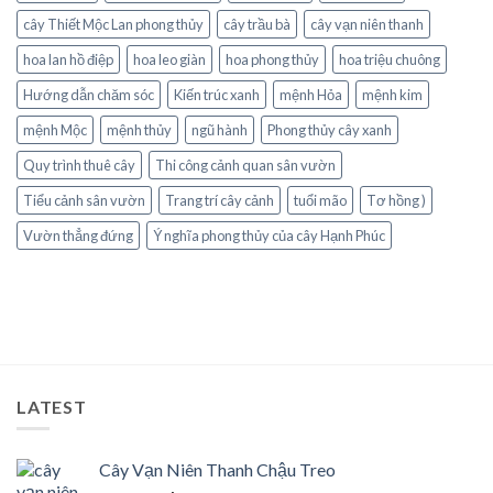
cây Thiết Mộc Lan phong thủy
cây trầu bà
cây vạn niên thanh
hoa lan hồ điệp
hoa leo giàn
hoa phong thủy
hoa triệu chuông
Hướng dẫn chăm sóc
Kiến trúc xanh
mệnh Hỏa
mệnh kim
mệnh Mộc
mệnh thủy
ngũ hành
Phong thủy cây xanh
Quy trình thuê cây
Thi công cảnh quan sân vườn
Tiểu cảnh sân vườn
Trang trí cây cảnh
tuổi mão
Tơ hồng )
Vườn thẳng đứng
Ý nghĩa phong thủy của cây Hạnh Phúc
LATEST
Cây Vạn Niên Thanh Chậu Treo