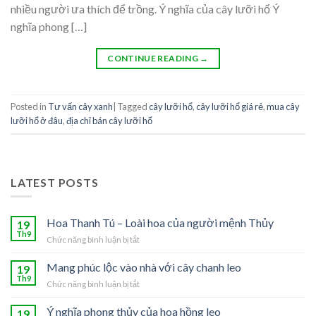
nhiều người ưa thích để trồng. Ý nghĩa của cây lưỡi hổ Ý
nghĩa phong […]
CONTINUE READING
→
Posted in
Tư vấn cây xanh
|
Tagged
cây lưỡi hổ
,
cây lưỡi hổ giá rẻ
,
mua cây
lưỡi hổ ở đâu
,
địa chỉ bán cây lưỡi hổ
LATEST POSTS
Hoa Thanh Tú – Loài hoa của người mệnh Thủy
19
Th9
Chức năng bình luận bị tắt
ở
Hoa
Thanh
Mang phúc lộc vào nhà với cây chanh leo
19
Tú
Th9
Chức năng bình luận bị tắt
ở
–
Mang
Loài
phúc
Ý nghĩa phong thủy của hoa hồng leo
19
hoa