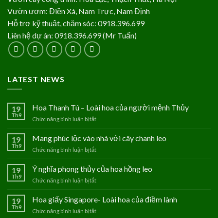
Vườn ươm: Điền Xá, Nam Trực, Nam Định
Hỗ trợ kỹ thuật, chăm sóc: 0918.396.699
Liên hệ dự án: 0918.396.699 (Mr Tuấn)
LATEST NEWS
Hoa Thanh Tú – Loài hoa của người mệnh Thủy
19
Th9
Chức năng bình luận bị tắt
ở
Hoa
Thanh
Mang phúc lộc vào nhà với cây chanh leo
19
Tú
Th9
Chức năng bình luận bị tắt
ở
–
Mang
Loài
phúc
Ý nghĩa phong thủy của hoa hồng leo
19
hoa
lộc
Th9
của
Chức năng bình luận bị tắt
ở
vào
người
Ý
nhà
mệnh
nghĩa
Hoa giấy Singapore- Loài hoa của điềm lành
19
với
Thủy
phong
Th9
cây
Chức năng bình luận bị tắt
ở
thủy
chanh