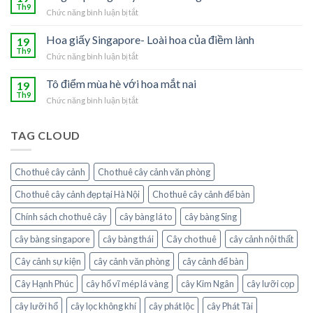
lộc
Th9
của
Chức năng bình luận bị tắt
ở
vào
người
Ý
nhà
mệnh
nghĩa
Hoa giấy Singapore- Loài hoa của điềm lành
19
với
Thủy
phong
Th9
cây
Chức năng bình luận bị tắt
ở
thủy
chanh
Hoa
của
leo
giấy
Tô điểm mùa hè với hoa mắt nai
19
hoa
Singapore-
Th9
hồng
Chức năng bình luận bị tắt
ở
Loài
leo
Tô
hoa
điểm
của
TAG CLOUD
mùa
điềm
hè
lành
với
Cho thuê cây cảnh
Cho thuê cây cảnh văn phòng
hoa
mắt
Cho thuê cây cảnh đẹp tại Hà Nội
Cho thuê cây cảnh để bàn
nai
Chính sách cho thuê cây
cây bàng lá to
cây bàng Sing
cây bàng singapore
cây bàng thái
Cây cho thuê
cây cảnh nội thất
Cây cảnh sự kiện
cây cảnh văn phòng
cây cảnh để bàn
Cây Hạnh Phúc
cây hổ vĩ mép lá vàng
cây Kim Ngân
cây lưỡi cọp
cây lưỡi hổ
cây lọc không khí
cây phát lộc
cây Phát Tài