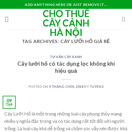
Skip
ADD ANYTHING HERE OR JUST REMOVE IT...
CHO THUÊ
to
content
CÂY CẢNH
HÀ NỘI
TAG ARCHIVES:
CÂY LƯỠI HỔ GIÁ RẺ
TƯ VẤN CÂY XANH
Cây lưỡi hổ có tác dụng lọc không khí
hiệu quả
POSTED ON
9 THÁNG CHÍN, 2018
BY
TUYEN2
09
Th9
Cây Lưỡi Hổ là một trong những loài cây phong thủy mang
nhiều ý nghĩa đặc trưng và có tác dụng rất tốt đối với người
trồng. Là loài cây khá dễ trồng và chăm sóc vậy nên được khá