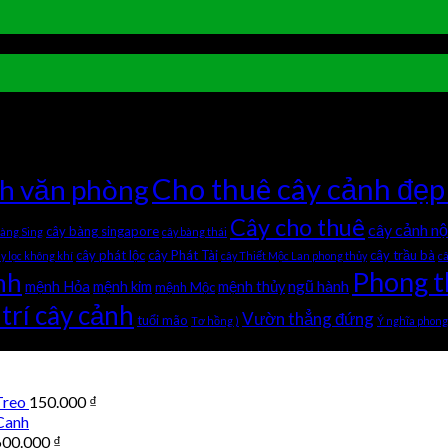
 luận bị tắt
ở Hoa giấy Singapore- Loài hoa của điềm lành
ở Tô điểm mùa hè với hoa mắt nai
Cho thuê cây cảnh đẹp
nh văn phòng
Cây cho thuê
cây cảnh nộ
cây bàng singapore
bàng Sing
cây bàng thái
cây phát lộc
cây Phát Tài
cây trầu bà
y lọc không khí
cây Thiết Mộc Lan phong thủy
c
Phong t
nh
ngũ hành
mệnh Hỏa
mệnh kim
mệnh thủy
mệnh Mộc
trí cây cảnh
Vườn thẳng đứng
tuổi mão
Tơ hồng )
Ý nghĩa phong
Treo
150.000
₫
Canh
600.000
₫