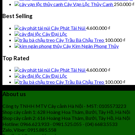
Cây Vạn Lộc Thủy Canh
250.000
₫
Best Selling
Cây Phát Tài Núi
4.600.000
₫
Cây Đại Lộc
Cây Trầu Bà Chậu Treo
100.000
₫
Cây Kim Ngân Phong Thủy
Top Rated
Cây Phát Tài Núi
4.600.000
₫
Cây Đại Lộc
Cây Trầu Bà Chậu Treo
100.000
₫
About us
Công ty TNHH MTV Cây cảnh Hà Nội - MST: 0105573223
Shop cây cảnh 1: 628 Hoàng Hoa Thám, Bưởi, Tây Hồ, Hà Nội
Shop cây cảnh 2: 616 Hoàng Hoa Thám, Bưởi, Tây Hồ, Hà Nội
Hotline: 0966.623.933 - 0981.525.055 - (04) 6683.5533
Zalo, Viber: 0915.885.558