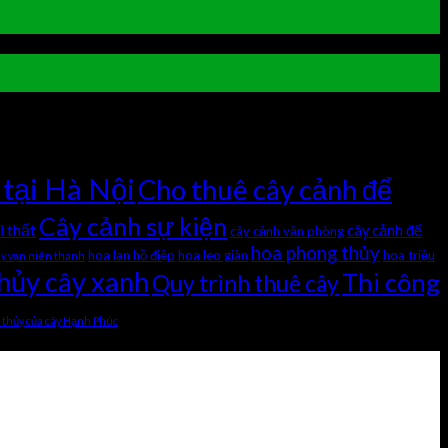
 tại Hà Nội
Cho thuê cây cảnh để
Cây cảnh sự kiện
i thất
cây cảnh để
cây cảnh văn phòng
hoa phong thủy
hoa lan hồ điệp
hoa leo giàn
hoa triệu
ây vạn niên thanh
hủy cây xanh
Thi công
Quy trình thuê cây
 thủy của cây Hạnh Phúc