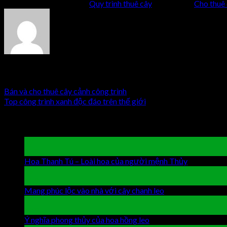
This entry was posted in
Quy trình thuê cây
and tagged
Cho thuê
huongf
Bán và cho thuê cây cảnh công trình
Top công trình xanh độc đáo trên thế giới
Latest Posts
19
Th9
Hoa Thanh Tú – Loài hoa của người mệnh Thủy
Chức năng 
19
Th9
Mang phúc lộc vào nhà với cây chanh leo
Chức năng bình lu
19
Th9
Ý nghĩa phong thủy của hoa hồng leo
Chức năng bình luận b