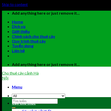
Skip to content
Add anything here or just remove it...
Home
Dịch vụ
Giới thiệu
Chính sách cho thuê cây
Quy trình thuê cây
Tuyển dụng
Liên hệ
Add anything here or just remove it...
Cho thuê cây cảnh Hà
Nội
Menu
Cây cho thuê