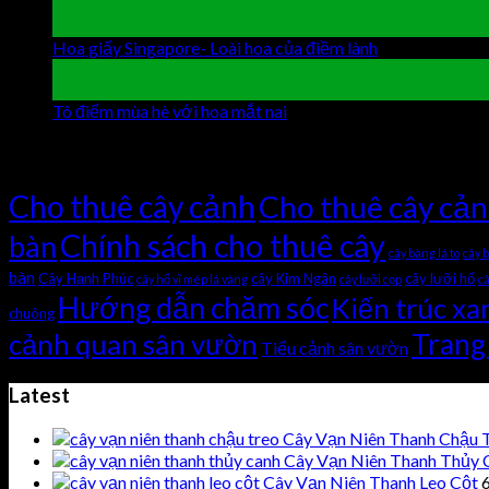
19
Th9
Hoa giấy Singapore- Loài hoa của điềm lành
Chức năng bình
19
Th9
Tô điểm mùa hè với hoa mắt nai
Chức năng bình luận bị tắt
Tag Cloud
Cho thuê cây cảnh
Cho thuê cây cả
Chính sách cho thuê cây
bàn
cây bàng lá to
cây 
bàn
Cây Hạnh Phúc
cây Kim Ngân
cây lưỡi hổ
cây hổ vĩ mép lá vàng
cây lưỡi cọp
câ
Hướng dẫn chăm sóc
Kiến trúc xa
chuông
Trang 
cảnh quan sân vườn
Tiểu cảnh sân vườn
Latest
Cây Vạn Niên Thanh Chậu 
Cây Vạn Niên Thanh Thủy 
Cây Vạn Niên Thanh Leo Cột