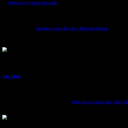
Và
dịch vụ cho thuê cây cảnh
chính là sự lựa chọn tối ưu giúp giả
Dịch vụ cho thuê cây cảnh – giải pháp x
Cây xanh tại các
công ty cung cấp cây cảnh văn phòng
được phát 
cây cảnh cung cấp những giống cây có tốc độ sinh trưởng khỏe
thấp hơn thị trường.
Hơn nữa, ưu điểm của dịch vụ cho thuê cây cảnh là có vườn ươm
cây cảnh
nhanh gọn
, chế độ ưu đãi hấp dẫn là những lợi thế nổi
Quy trình giao – nhận cây nhanh gọn và
Là một trong số ít công ty cung cấp
dịch vụ cho thuê cây cảnh v
nhận hàng nhanh gọn như sau: