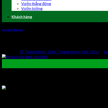
Vườn thẳng đứng
Vườn tường
Khách hàng
Quy trình thuê cây
Dịch vụ cho thuê cây cảnh – giải pháp x
Posted on
27 Tháng Mười, 2016
7 Tháng Mười Một, 2016
by
h
27
Th10
Trong môi trường làm việc khép kín và khá áp lực, nhân viê
pháp xanh giúp không gian văn phòng trở nên tươi mát và t
Ngày nay, các công ty cũng như văn phòng đã chú ý nhiều hơn đế