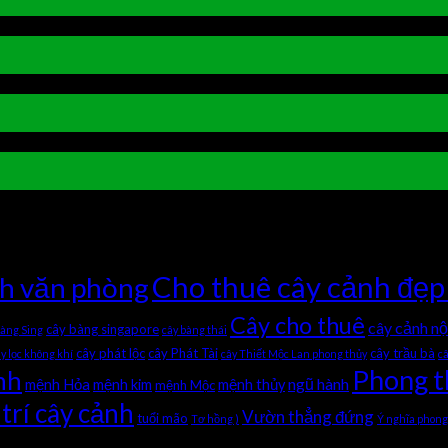
ận bị tắt
ở Mang phúc lộc vào nhà với cây chanh leo
ị tắt
ở Ý nghĩa phong thủy của hoa hồng leo
 luận bị tắt
ở Hoa giấy Singapore- Loài hoa của điềm lành
ở Tô điểm mùa hè với hoa mắt nai
Cho thuê cây cảnh đẹp
nh văn phòng
Cây cho thuê
cây cảnh nộ
cây bàng singapore
bàng Sing
cây bàng thái
cây phát lộc
cây Phát Tài
cây trầu bà
y lọc không khí
cây Thiết Mộc Lan phong thủy
c
Phong t
nh
ngũ hành
mệnh Hỏa
mệnh kim
mệnh thủy
mệnh Mộc
trí cây cảnh
Vườn thẳng đứng
tuổi mão
Tơ hồng )
Ý nghĩa phong