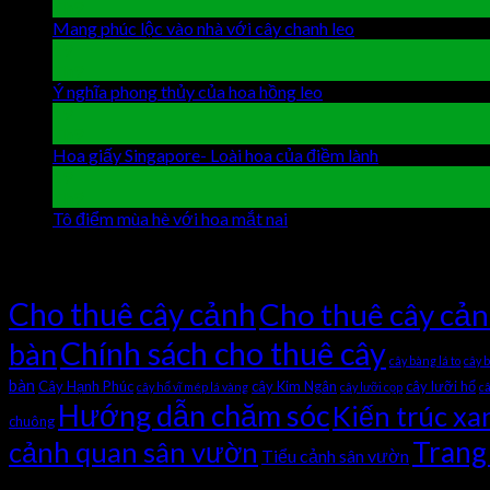
Th9
Mang phúc lộc vào nhà với cây chanh leo
Chức năng bình lu
19
Th9
Ý nghĩa phong thủy của hoa hồng leo
Chức năng bình luận b
19
Th9
Hoa giấy Singapore- Loài hoa của điềm lành
Chức năng bình
19
Th9
Tô điểm mùa hè với hoa mắt nai
Chức năng bình luận bị tắt
Tag Cloud
Cho thuê cây cảnh
Cho thuê cây cả
Chính sách cho thuê cây
bàn
cây bàng lá to
cây 
bàn
Cây Hạnh Phúc
cây Kim Ngân
cây lưỡi hổ
cây hổ vĩ mép lá vàng
cây lưỡi cọp
câ
Hướng dẫn chăm sóc
Kiến trúc xa
chuông
Trang 
cảnh quan sân vườn
Tiểu cảnh sân vườn