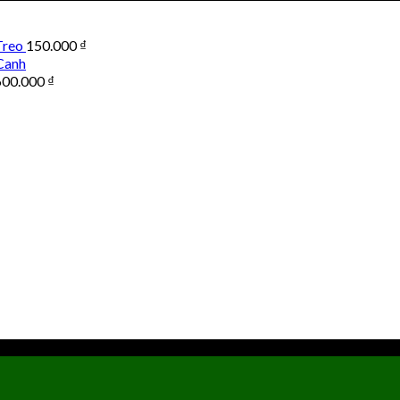
Treo
150.000
₫
Canh
600.000
₫