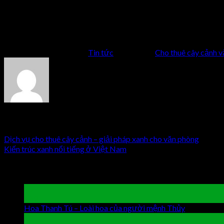
Comments
comments
This entry was posted in
Tin tức
and tagged
Cho thuê cây cảnh 
huongf
Dịch vụ cho thuê cây cảnh – giải pháp xanh cho văn phòng
Kiến trúc xanh nổi tiếng ở Việt Nam
Latest Posts
19
Th9
Hoa Thanh Tú – Loài hoa của người mệnh Thủy
Chức năng 
19