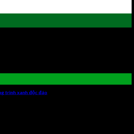
ng trình xanh độc đáo
trên thế giới dưới đây, bạn sẽ sẽ cảm
là những kì quan do thiên nhiên ban tặng chứ không phải sản phẩm