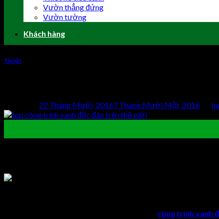
Vườn thẳng đứng
Vườn tường
Khách hàng
Tin tức
Top công trình xanh độc đáo trên thế gi
Posted on
27 Tháng Mười, 2016
7 Tháng Mười Một, 2016
by
h
27
Th10
Ngày nay, cây xanh đóng vai trò quan trọng trong mỗi công
thấy được điều kì diệu từ giải pháp xanh.
Nếu đã từng có cơ hội thăm quan 1 trong
top
công trình xanh đ