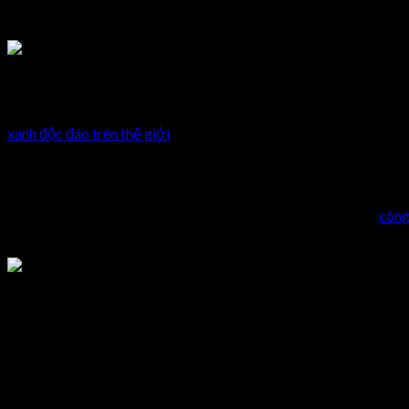
khí thải.
Nhìn t
Bên cạnh đó, tòa nhà Anti-Smog còn khai thác nước mưa từ các 
xanh độc đáo trên thế giới
.
Tòa nhà Urban Cactus ở Hà Lan
Hà Lan – xứ sở của những loài hoa cũng góp mặt trong top
công
phóng khoáng. Điểm ấn tượng của công trình này là kiến trúc c
Cây xanh không chỉ mang lại nét thẩm mỹ bên ngoài mà còn có t
đã có thể hiểu được sâu sắc giá trị thật sự của cây xanh.