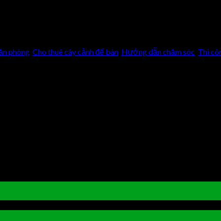
văn phòng
,
Cho thuê cây cảnh để bàn
,
Hướng dẫn chăm sóc
,
Thi cô
bình luận bị tắt
ở Hoa Thanh Tú – Loài hoa của người mệnh Thủy