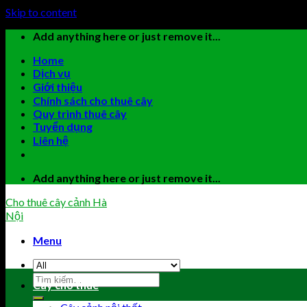
Skip to content
Add anything here or just remove it...
Home
Dịch vụ
Giới thiệu
Chính sách cho thuê cây
Quy trình thuê cây
Tuyển dụng
Liên hệ
Add anything here or just remove it...
Cho thuê cây cảnh Hà
Nội
Menu
Cây cho thuê