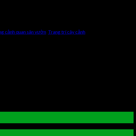
ng cảnh quan sân vườn
,
Trang trí cây cảnh
.