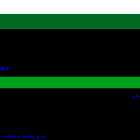
ới
uongf
 trình kiến trúc và xây dựng hiện đại. Hãy ngắm nhìn top
cô
Một công trình xanh lý tưởng cho mọi người
ộc đáo trên thế giới
, chắc hẳn ai cũng đều có suy nghĩ rằng: Đó 