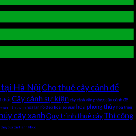
 tại Hà Nội
Cho thuê cây cảnh để
Cây cảnh sự kiện
i thất
cây cảnh để
cây cảnh văn phòng
hoa phong thủy
hoa lan hồ điệp
hoa leo giàn
hoa triệu
ây vạn niên thanh
hủy cây xanh
Thi công
Quy trình thuê cây
 thủy của cây Hạnh Phúc