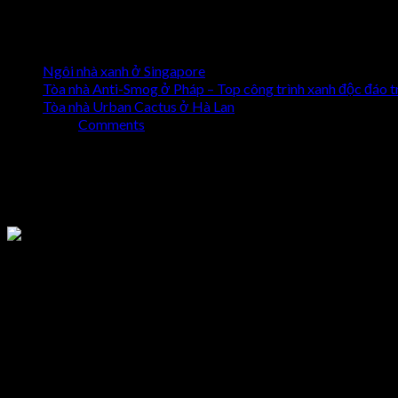
của con người kiến tạo. Bởi vì, tất cả công trình đều rất đồ sộ và
Contents
Ngôi nhà xanh ở Singapore
Tòa nhà Anti-Smog ở Pháp – Top công trình xanh độc đáo tr
Tòa nhà Urban Cactus ở Hà Lan
Comments
Ngôi nhà xanh ở Singapore
Nằm đầu danh sách top công trình xanh độc đáo trên thế giới ph
Theo KTS Guz cho biết, anh mong muốn đem đến cảm giác an t
thượng đều bố tri cây xanh. Đồng thời, cây xanh giúp bảo vệ môi
Tòa nhà Anti-Smog ở Pháp – Top công trì
Tòa nhà Anti-Smog được thiết kể bởi kỹ sư tài năng Vincent Call