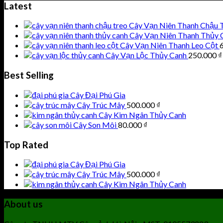
Latest
Cây Vạn Niên Thanh Chậu 
Cây Vạn Niên Thanh Thủy 
Cây Vạn Niên Thanh Leo Cột
Cây Vạn Lộc Thủy Canh
250.000
₫
Best Selling
Cây Đại Phú Gia
Cây Trúc Mây
500.000
₫
Cây Kim Ngân Thủy Canh
Cây Son Môi
80.000
₫
Top Rated
Cây Đại Phú Gia
Cây Trúc Mây
500.000
₫
Cây Kim Ngân Thủy Canh
About us