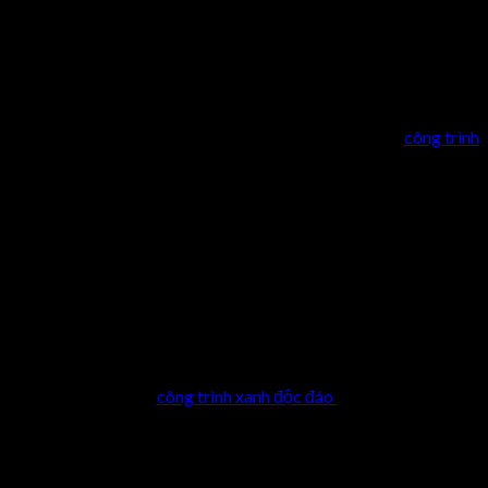
 cầu kì
 nói Anti – smog đã chứng tỏ được sự kì diệu của top
công trình
ên Urban Cactus, với kiểu dáng được thiết kế hoàn toàn tự do và
o
 Chỉ cần điểm qua top
công trình xanh độc đáo
này thôi là chúng ta