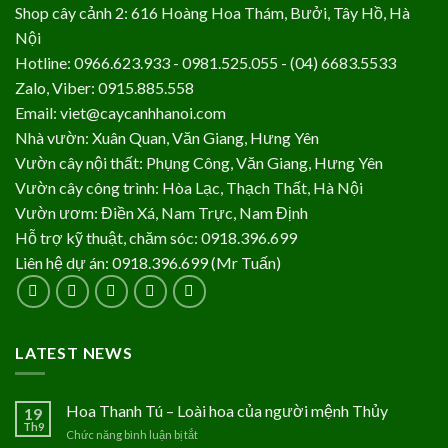
Shop cây cảnh 2: 616 Hoàng Hoa Thám, Bưởi, Tây Hồ, Hà
Nội
Hotline: 0966.623.933 - 0981.525.055 - (04) 6683.5533
Zalo, Viber: 0915.885.558
Email: viet@caycanhhanoi.com
Nhà vườn: Xuân Quan, Văn Giang, Hưng Yên
Vườn cây nội thất: Phụng Công, Văn Giang, Hưng Yên
Vườn cây công trình: Hòa Lạc, Thạch Thất, Hà Nội
Vườn ươm: Điền Xá, Nam Trực, Nam Định
Hỗ trợ kỹ thuật, chăm sóc: 0918.396.699
Liên hệ dự án: 0918.396.699 (Mr Tuấn)
LATEST NEWS
Hoa Thanh Tú – Loài hoa của người mệnh Thủy
19
Th9
Chức năng bình luận bị tắt
ở