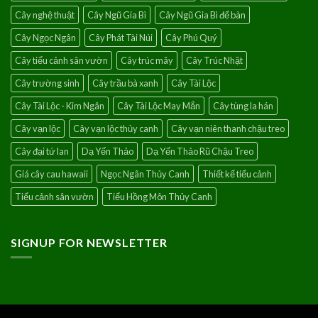
Cây nghệ thuật
Cây Ngũ Gia Bì
Cây Ngũ Gia Bì để bàn
Cây Ngọc Ngân
Cây Phát Tài Núi
Cây Phú Quý
Cây tiểu cảnh sân vườn
Cây trúc mây
Cây Trúc Nhật
Cây trường sinh
Cây trầu bà xanh
Cây Tài Lộc
Cây Tài Lộc - Kim Ngân
Cây Tài Lộc May Mắn
Cây tùng la hán
Cây vạn lộc
Cây vạn lộc thủy canh
Cây vạn niên thanh chậu treo
Cây đại tứ lan
Dạ Yến Thảo
Dạ Yến Thảo Rũ Chậu Treo
Giá cây cau hawaii
Ngọc Ngân Thủy Canh
Thiết kế tiểu cảnh
Tiểu cảnh sân vườn
Tiểu Hồng Môn Thủy Canh
SIGNUP FOR NEWSLETTER