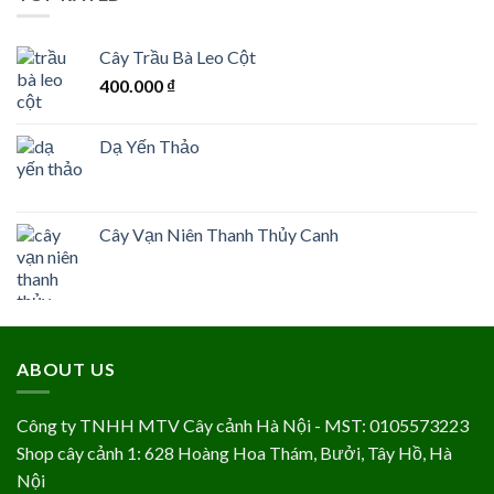
Cây Trầu Bà Leo Cột
400.000
₫
Dạ Yến Thảo
Cây Vạn Niên Thanh Thủy Canh
ABOUT US
Công ty TNHH MTV Cây cảnh Hà Nội - MST: 0105573223
Shop cây cảnh 1: 628 Hoàng Hoa Thám, Bưởi, Tây Hồ, Hà
Nội