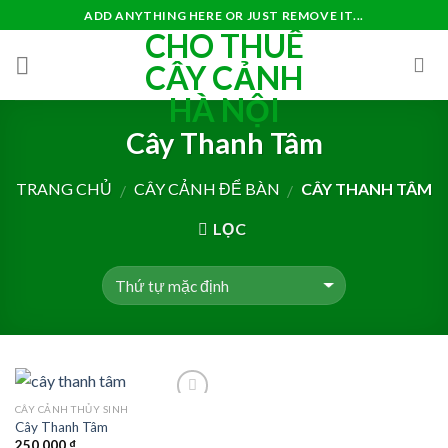
Skip
ADD ANYTHING HERE OR JUST REMOVE IT...
CHO THUÊ
to
content
CÂY CẢNH
HÀ NỘI
Cây Thanh Tâm
TRANG CHỦ
CÂY CẢNH ĐỂ BÀN
CÂY THANH TÂM
/
/
LỌC
CÂY CẢNH THỦY SINH
Add to
Cây Thanh Tâm
Wishlist
250.000
₫