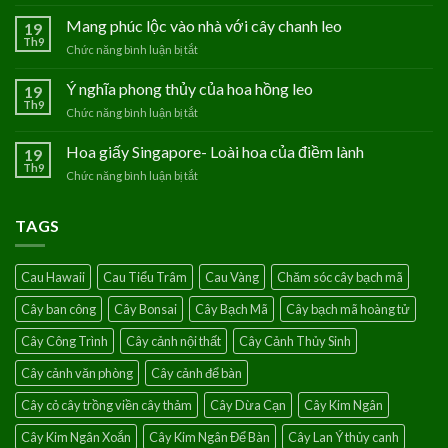
Hoa
Thanh
Mang phúc lộc vào nhà với cây chanh leo
19
Tú
Th9
Chức năng bình luận bị tắt
ở
–
Mang
Loài
phúc
Ý nghĩa phong thủy của hoa hồng leo
19
hoa
lộc
Th9
của
Chức năng bình luận bị tắt
ở
vào
người
Ý
nhà
mệnh
nghĩa
Hoa giấy Singapore- Loài hoa của điềm lành
19
với
Thủy
phong
Th9
cây
Chức năng bình luận bị tắt
ở
thủy
chanh
Hoa
của
leo
giấy
hoa
TAGS
Singapore-
hồng
Loài
leo
hoa
Cau Hawaii
Cau Tiểu Trâm
Cau Vàng
Chăm sóc cây bạch mã
của
điềm
Cây ban công
Cây Bonsai
Cây Bạch Mã
Cây bạch mã hoàng tử
lành
Cây Công Trình
Cây cảnh nội thất
Cây Cảnh Thủy Sinh
Cây cảnh văn phòng
Cây cảnh để bàn
Cây cỏ cây trồng viền cây thảm
Cây Dừa Cạn
Cây Kim Ngân
Cây Kim Ngân Xoắn
Cây Kim Ngân Để Bàn
Cây Lan Ý thủy canh