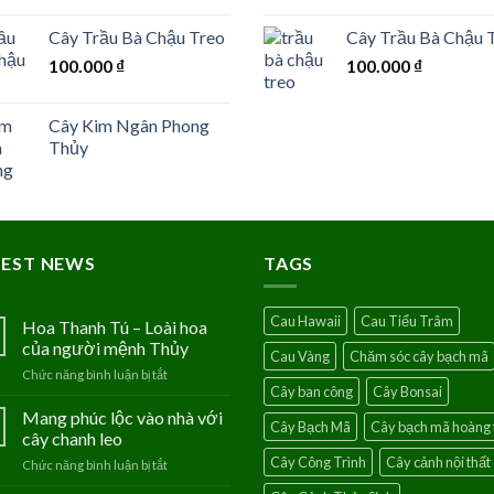
Cây Trầu Bà Chậu Treo
Cây Trầu Bà Chậu 
100.000
₫
100.000
₫
Cây Kim Ngân Phong
Thủy
TEST NEWS
TAGS
Cau Hawaii
Cau Tiểu Trâm
Hoa Thanh Tú – Loài hoa
của người mệnh Thủy
Cau Vàng
Chăm sóc cây bạch mã
Chức năng bình luận bị tắt
ở
Cây ban công
Cây Bonsai
Hoa
Thanh
Mang phúc lộc vào nhà với
Cây Bạch Mã
Cây bạch mã hoàng 
Tú
cây chanh leo
–
Cây Công Trình
Cây cảnh nội thất
Chức năng bình luận bị tắt
ở
Loài
Mang
hoa