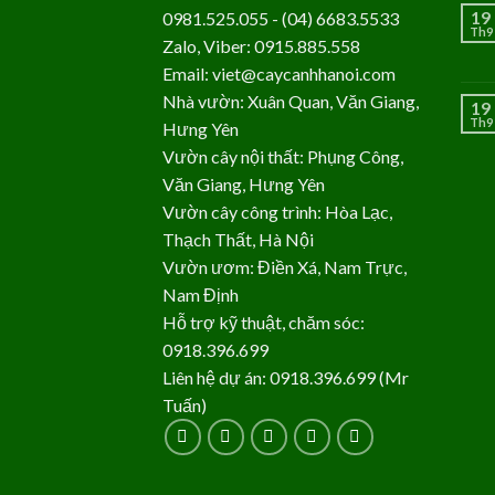
19
0981.525.055 - (04) 6683.5533
Th9
Zalo, Viber: 0915.885.558
Email: viet@caycanhhanoi.com
Nhà vườn: Xuân Quan, Văn Giang,
19
Th9
Hưng Yên
Vườn cây nội thất: Phụng Công,
Văn Giang, Hưng Yên
Vườn cây công trình: Hòa Lạc,
Thạch Thất, Hà Nội
Vườn ươm: Điền Xá, Nam Trực,
Nam Định
Hỗ trợ kỹ thuật, chăm sóc:
0918.396.699
Liên hệ dự án: 0918.396.699 (Mr
Tuấn)