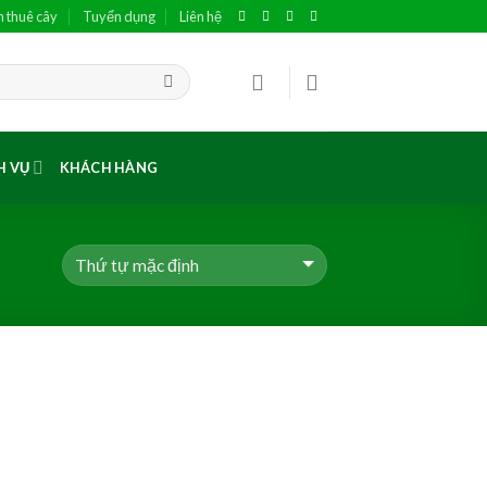
h thuê cây
Tuyển dụng
Liên hệ
H VỤ
KHÁCH HÀNG