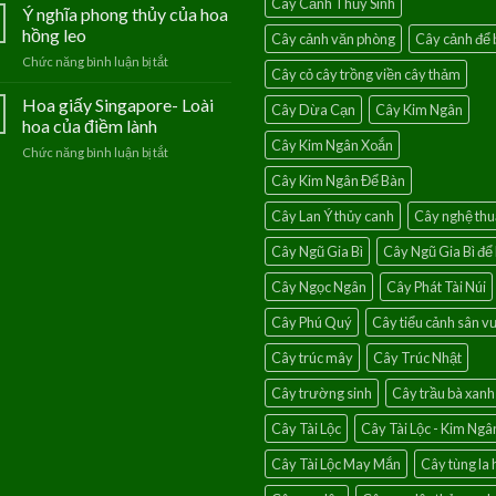
Cây Cảnh Thủy Sinh
phúc
Ý nghĩa phong thủy của hoa
của
lộc
người
hồng leo
Cây cảnh văn phòng
Cây cảnh để 
vào
mệnh
Chức năng bình luận bị tắt
ở
nhà
Thủy
Cây cỏ cây trồng viền cây thảm
Ý
với
nghĩa
Hoa giấy Singapore- Loài
cây
Cây Dừa Cạn
Cây Kim Ngân
phong
chanh
hoa của điềm lành
thủy
leo
Cây Kim Ngân Xoắn
Chức năng bình luận bị tắt
ở
của
Hoa
hoa
Cây Kim Ngân Để Bàn
giấy
hồng
Singapore-
leo
Cây Lan Ý thủy canh
Cây nghệ thu
Loài
hoa
Cây Ngũ Gia Bì
Cây Ngũ Gia Bì để
của
điềm
Cây Ngọc Ngân
Cây Phát Tài Núi
lành
Cây Phú Quý
Cây tiểu cảnh sân 
Cây trúc mây
Cây Trúc Nhật
Cây trường sinh
Cây trầu bà xanh
Cây Tài Lộc
Cây Tài Lộc - Kim Ngâ
Cây Tài Lộc May Mắn
Cây tùng la 