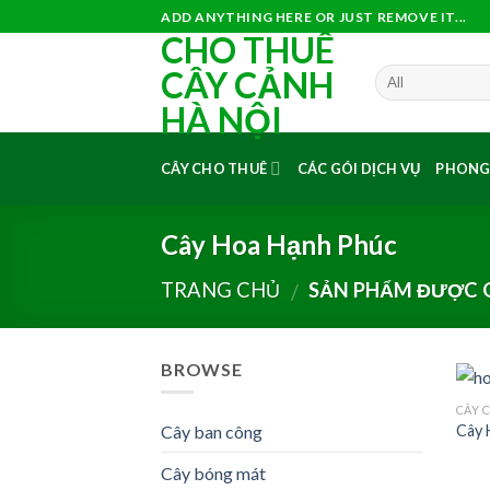
Skip
ADD ANYTHING HERE OR JUST REMOVE IT...
CHO THUÊ
to
content
CÂY CẢNH
HÀ NỘI
CÂY CHO THUÊ
CÁC GÓI DỊCH VỤ
PHONG
Cây Hoa Hạnh Phúc
TRANG CHỦ
SẢN PHẨM ĐƯỢC G
/
BROWSE
CÂY 
Cây ban công
Cây 
Cây bóng mát