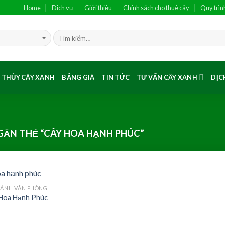
Home
Dịch vụ
Giới thiệu
Chính sách cho thuê cây
Quy trìn
 THỦY CÂY XANH
BẢNG GIÁ
TIN TỨC
TƯ VẤN CÂY XANH
DỊC
ẮN THẺ “CÂY HOA HẠNH PHÚC”
CẢNH VĂN PHÒNG
Add to
Hoa Hạnh Phúc
Wishlist