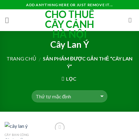
Skip
ADD ANYTHING HERE OR JUST REMOVE IT...
CHO THUÊ
to
content
CÂY CẢNH
HÀ NỘI
Cây Lan Ý
TRANG CHỦ
SẢN PHẨM ĐƯỢC GẮN THẺ “CÂY LAN
/
Ý”
LỌC
CÂY BAN CÔNG
Add to