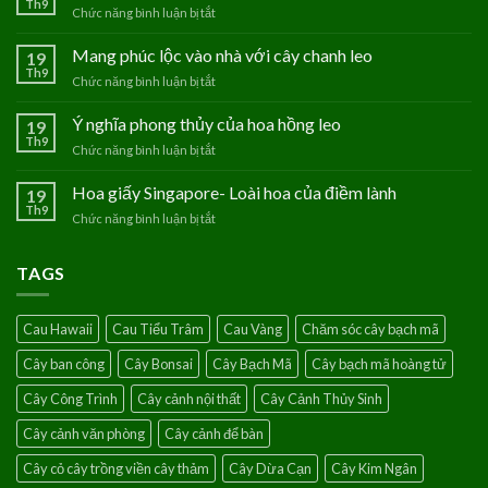
Th9
Chức năng bình luận bị tắt
ở
Hoa
Thanh
Mang phúc lộc vào nhà với cây chanh leo
19
Tú
Th9
Chức năng bình luận bị tắt
ở
–
Mang
Loài
phúc
Ý nghĩa phong thủy của hoa hồng leo
19
hoa
lộc
Th9
của
Chức năng bình luận bị tắt
ở
vào
người
Ý
nhà
mệnh
nghĩa
Hoa giấy Singapore- Loài hoa của điềm lành
19
với
Thủy
phong
Th9
cây
Chức năng bình luận bị tắt
ở
thủy
chanh
Hoa
của
leo
giấy
hoa
TAGS
Singapore-
hồng
Loài
leo
hoa
Cau Hawaii
Cau Tiểu Trâm
Cau Vàng
Chăm sóc cây bạch mã
của
điềm
Cây ban công
Cây Bonsai
Cây Bạch Mã
Cây bạch mã hoàng tử
lành
Cây Công Trình
Cây cảnh nội thất
Cây Cảnh Thủy Sinh
Cây cảnh văn phòng
Cây cảnh để bàn
Cây cỏ cây trồng viền cây thảm
Cây Dừa Cạn
Cây Kim Ngân