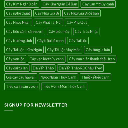
Cây Kim Ngân Xoắn
Cây Kim Ngân Để Bàn
Cây Lan Ý thủy canh
Cây nghệ thuật
Cây Ngũ Gia Bì
Cây Ngũ Gia Bì để bàn
Cây Ngọc Ngân
Cây Phát Tài Núi
Cây Phú Quý
Cây tiểu cảnh sân vườn
Cây trúc mây
Cây Trúc Nhật
Cây trường sinh
Cây trầu bà xanh
Cây Tài Lộc
Cây Tài Lộc - Kim Ngân
Cây Tài Lộc May Mắn
Cây tùng la hán
Cây vạn lộc
Cây vạn lộc thủy canh
Cây vạn niên thanh chậu treo
Cây đại tứ lan
Dạ Yến Thảo
Dạ Yến Thảo Rũ Chậu Treo
Giá cây cau hawaii
Ngọc Ngân Thủy Canh
Thiết kế tiểu cảnh
Tiểu cảnh sân vườn
Tiểu Hồng Môn Thủy Canh
SIGNUP FOR NEWSLETTER