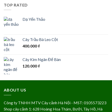
TOP RATED
Dạ Yến Thảo
Cây Trầu Bà Leo Cột
400.000
₫
Cây Kim Ngân Để Bàn
120.000
₫
ABOUT US
Công ty TNHH MTV Cây cảnh Hà Nội - MST: 0105573223
Shop cây cảnh 1: 628 Hoàng Hoa Thám, Bưởi, Tây Hồ, Hà